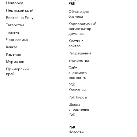
Новгород
РБК
Пермский край
Облако для
бизнеса
Ростов-на-Дону
Корпоративный
Татарстан
регистратор
Тюмень
доменов
Черноземье
Хостинг
сайтов
Кавказ
Рег.решения
Карелия
Знакомства
Мурманск
Сайт
Приморский
знакомств
край
podbor.ru
РБК
Компании
РБК Курсы
Школа
управления
РБК
РБК
Новости