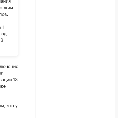
пания
орским
пов.
 1
год —
ый
ключение
ии
зации 13
нке
м, что у