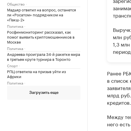
зареги
Общество
занима
Мадьяр ответил на вопрос, останется
трансп
ли «Росатом» подрядчиком на
«Пакш-2»
Политика
Выручка
Росфинмониторинг рассказал, как
млн ру
помог выявить криптомошенников в
Москве
1,3 млн
Политика
период
Андреева проиграла 34-й ракетке мира
в третьем круге турнира в Торонто
Спорт
РПЦ ответила на призыв уйти из
Ранее РБ
Африки
в список
Политика
заявителя
Загрузить еще
млрд руб.
кредитов.
Между те
него есть