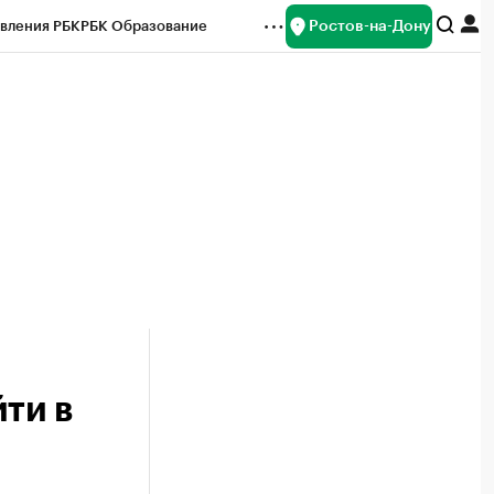
Ростов-на-Дону
вления РБК
РБК Образование
редитные рейтинги
Франшизы
Газета
ок наличной валюты
ти в