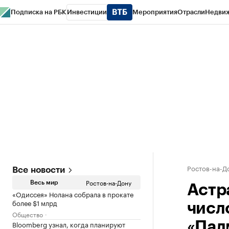
Подписка на РБК
Инвестиции
Мероприятия
Отрасли
Недви
РБК Курсы
РБК Life
Тренды
Визионеры
Национальные проекты
Горо
Спецпроекты СПб
Конференции СПб
Спецпроекты
Проверка конт
Ростов-на-Д
Все новости
Ростов-на-Дону
Весь мир
Астр
«Одиссея» Нолана собрала в прокате
более $1 млрд
числ
Общество
Bloomberg узнал, когда планируют
«Пал