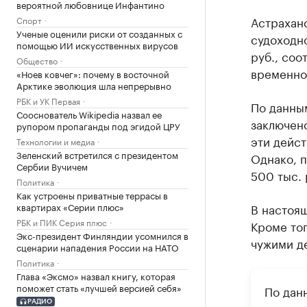
вероятной любовнице Инфантино
Астрахан
Спорт
Ученые оценили риски от созданных с
судоходно
помощью ИИ искусственных вирусов
руб., со
Общество
временно
«Ноев ковчег»: почему в восточной
Арктике эволюция шла непрерывно
РБК и УК Первая
По данным
Сооснователь Wikipedia назвал ее
заключено
рупором пропаганды под эгидой ЦРУ
эти дейст
Технологии и медиа
Зеленский встретился с президентом
Однако, п
Сербии Вучичем
500 тыс. 
Политика
Как устроены приватные террасы в
квартирах «Серии плюс»
В настоящ
РБК и ПИК Серия плюс
Кроме тог
Экс-президент Финляндии усомнился в
чужими д
сценарии нападения России на НАТО
Политика
Глава «Эксмо» назвал книгу, которая
поможет стать «лучшей версией себя»
По дан
РАДИО