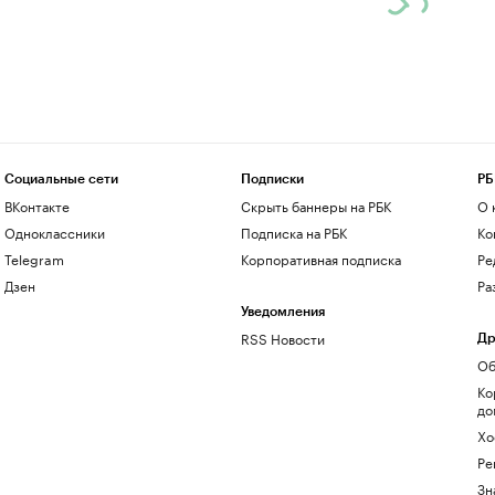
Социальные сети
Подписки
РБ
ВКонтакте
Скрыть баннеры на РБК
О 
Одноклассники
Подписка на РБК
Ко
Telegram
Корпоративная подписка
Ре
Дзен
Ра
Уведомления
RSS Новости
Др
Об
Ко
до
Хо
Ре
Зн