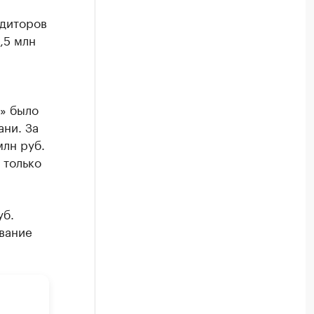
едиторов
,5 млн
и» было
ани. За
млн руб.
 только
уб.
ование