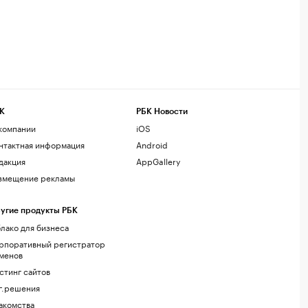
К
РБК Новости
компании
iOS
нтактная информация
Android
дакция
AppGallery
змещение рекламы
угие продукты РБК
лако для бизнеса
рпоративный регистратор
менов
стинг сайтов
г.решения
акомства