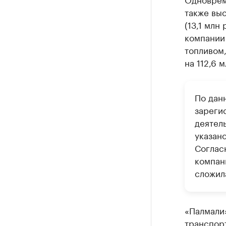
также выс
(13,1 млн
компании
топливом,
на 112,6 м
По дан
зареги
деятел
указан
Соглас
компан
сложил
«Палмали»
транспорт