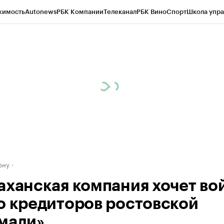
жимость
Autonews
РБК Компании
Телеканал
РБК Вино
Спорт
Школа упра
д
Стиль
Крипто
РБК Бизнес-среда
Дискуссионный клуб
Исследования
К
рагентов
Политика
Экономика
Бизнес
Технологии и медиа
Финансы
Рын
ону
аханская компания хочет вой
о кредиторов ростовской
мали»