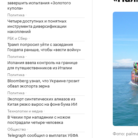
завершить испытания «Золотого
купола»
Политика
Четыре доступных и понятных
инструмента диверсификации
накоплений
РБК и Сбер
Трамп попросил уйти с заседания
Госдепа раньше, чтобы «вести войну»
Политика
Испания ввела контроль на границе
для путешественников из Италии
Политика
Bloomberg узнал, что Украине грозит
обвал экспорта зерна
Политика
Экспорт синтетических алмазов из
Китая резко вырос на фоне бума ИИ
Технологии и медиа
В Чехии при нападении с ножом
пострадали четыре человека
Общество
Фото: palma
Telegraph сообщил о выплатах УЕФА