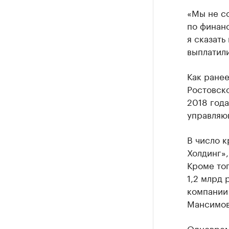
«Мы не с
по финан
я сказать
выплатили
Как ране
Ростовско
2018 год
управляю
В число 
Холдинг»,
Кроме тог
1,2 млрд 
компании
Мансимов
Одноврем