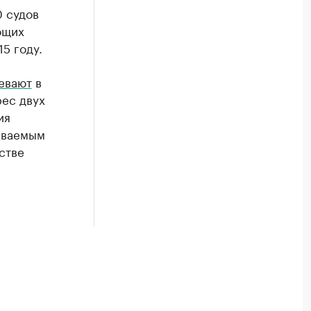
0 судов
ющих
5 году.
евают
в
рес двух
ия
еваемым
стве