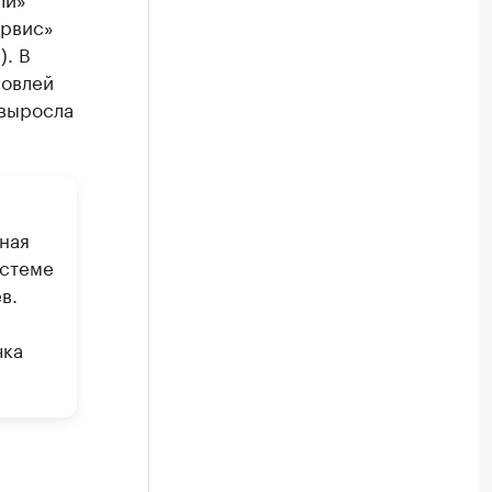
ервис»
). В
говлей
 выросла
ная
истеме
в.
чка