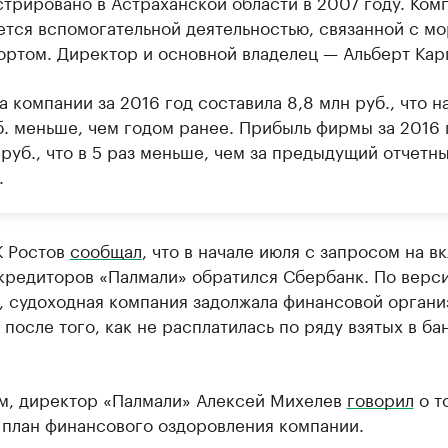
стрировано в Астраханской области в 2007 году. Ком
ется вспомогательной деятельностью, связанной с м
ортом. Директор и основной владелец — Альберт Кар
 компании за 2016 год составила 8,8 млн руб., что на
б. меньше, чем годом ранее. Прибыль фирмы за 2016 
 руб., что в 5 раз меньше, чем за предыдущий отчетн
.
К Ростов
сообщал
, что в начале июля с запросом на в
 кредиторов «Палмали» обратился Сбербанк. По верс
, судоходная компания задолжала финансовой органи
 после того, как не расплатилась по ряду взятых в ба
м, директор «Палмали» Алексей Михелев
говорил
о то
 план финансового оздоровления компании.