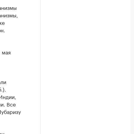
анизмы
анизмы,
же
н.
 мая
али
.).
-Индии,
и. Все
Мубаризу
ли»