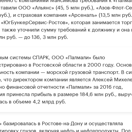
тавили ООО «Альянс» (45, 5 млн руб.), «Азов-Флот-С
 руб.), и страховая компания «Арсеналъ» (13,5 млн руб.
 «ЮгБункерСервис-Ростов», которая занимается тор
 также уточнили сумму требований к должнику и она
лн руб. — до 136, 3 млн руб.
ным системы СПАРК, ООО «Палмали» было
стрировано в Ростовской области в 2000 году. Основ
ьность компании — морской грузовой транспорт. В с
о, что директором компании является Алексей Михеле
но финансовой отчетности «Палмали» за 2016 год,
ия принесла прибыль в размере 184,6 млн руб., выру
ась в объеме 4,2 млрд руб.
 базировалась в Ростове-на-Дону и осуществляла
ировку грузов, включая нефть и нефтепродукты. Под