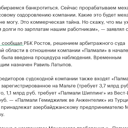
обираемся банкротиться. Сейчас прорабатываем мех
совому оздоровлению компании. Какие это будет мех
 не могу. Это коммерческая тайна. Но скажу, что мы у
 долги по зарплатам нашим работникам», — заявлял о
е
сообщал
РБК Ростов, решением арбитражного суда
й области в отношении компании «Палмали» в начале
а была введена процедура наблюдения. Временным
щим назначен Равиль Латыпов.
кредиторов судоходной компании также входят «Палм
 зарегистрированное на Мальте (требует 3,7 млрд руб
о, 1,1 млрд руб. требует «Палмали Шиппинг» из Вест
руб. — «Палмали Гемиджилик ве Анжентелик» из Турци
 принадлежат азербайджанскому предпринимателю 
у.
енно с компаниями Мансимова требования к «Палма