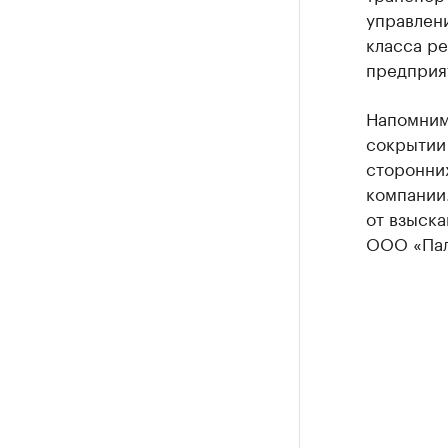
управлени
класса р
предприят
Напомним
сокрытии 
сторонних
компании
от взыска
ООО «Палм