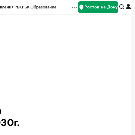
Ростов-на-Дону
вления РБК
РБК Образование
редитные рейтинги
Франшизы
Газета
ок наличной валюты
О
30г.