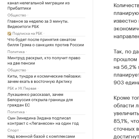
канал нелегальной миграции из
Количеств
Прибалтики
планируют
Общество
известно 
Главное за неделю за 3 минуты.
Видеоитоги РБК
экономиче
Подписка на РБК
направле
Что будет после принятия сенатом
билля Грэма о санкциях против России
Так, по д
Политика
Минтруд раскрыл, кто получит право
прошлом г
на две пенсии
на 56,2% 
Общество
планирует
Киты, тундра и космические пейзажи:
зачем ехать в восточную Арктику
903 един
РБК и УК Первая
Лукашенко рассказал, зачем
Кроме тог
Белоруссия открыла границы для
области л
граждан ЕС
Политика
увеличить
Сын Зинедина Зидана подписал
85,1%, чт
контракт с «Леганесом» на один год
сточных 
Спорт
достигнут
Над военной базой с комплексами