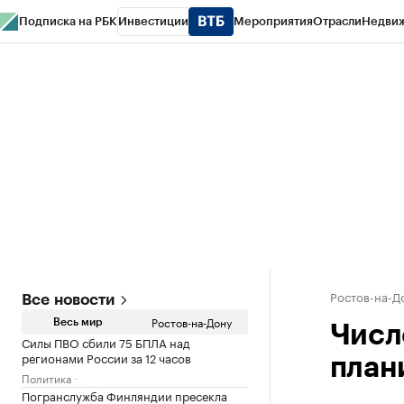
Подписка на РБК
Инвестиции
Мероприятия
Отрасли
Недви
РБК Курсы
РБК Life
Тренды
Визионеры
Национальные проекты
Горо
Спецпроекты СПб
Конференции СПб
Спецпроекты
Проверка конт
Ростов-на-Д
Все новости
Ростов-на-Дону
Весь мир
Числ
Силы ПВО сбили 75 БПЛА над
регионами России за 12 часов
план
Политика
Погранслужба Финляндии пресекла