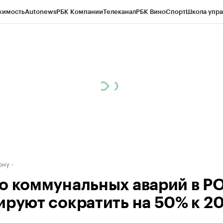
жимость
Autonews
РБК Компании
Телеканал
РБК Вино
Спорт
Школа упра
д
Стиль
Крипто
РБК Бизнес-среда
Дискуссионный клуб
Исследования
К
рагентов
Политика
Экономика
Бизнес
Технологии и медиа
Финансы
Рын
ону
о коммунальных аварий в Р
ируют сократить на 50% к 20