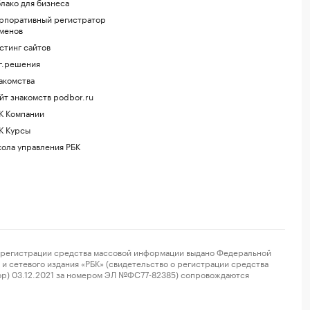
лако для бизнеса
рпоративный регистратор
менов
стинг сайтов
г.решения
акомства
йт знакомств podbor.ru
К Компании
К Курсы
ола управления РБК
регистрации средства массовой информации выдано Федеральной
и сетевого издания «РБК» (свидетельство о регистрации средства
ор) 03.12.2021 за номером ЭЛ №ФС77-82385) сопровождаются