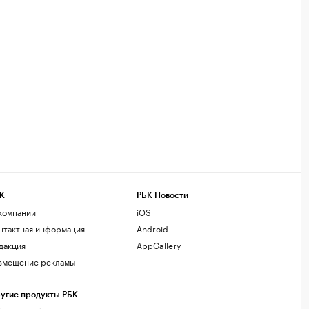
К
РБК Новости
компании
iOS
нтактная информация
Android
дакция
AppGallery
змещение рекламы
угие продукты РБК