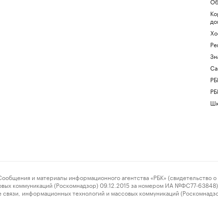
Об
Ко
до
Хо
Ре
Зн
Са
РБ
РБ
Шк
ения и материалы информационного агентства «РБК» (свидетельство о 
овых коммуникаций (Роскомнадзор) 09.12.2015 за номером ИА №ФС77-63848) 
 связи, информационных технологий и массовых коммуникаций (Роскомнадз