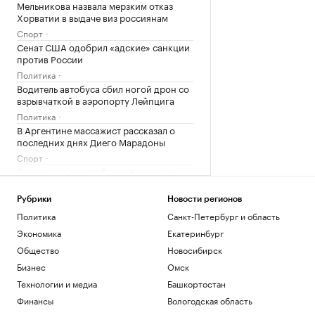
Мельникова назвала мерзким отказ
Хорватии в выдаче виз россиянам
Спорт
Сенат США одобрил «адские» санкции
против России
Политика
Водитель автобуса сбил ногой дрон со
взрывчаткой в аэропорту Лейпцига
Политика
В Аргентине массажист рассказал о
последних днях Диего Марадоны
Спорт
Литовец на автомобиле протаранил
заграждения, пытаясь попасть в
Россию
Рубрики
Новости регионов
Общество
Политика
Санкт-Петербург и область
Экономика
Екатеринбург
Загрузить еще
Общество
Новосибирск
Бизнес
Омск
Технологии и медиа
Башкортостан
Финансы
Вологодская область