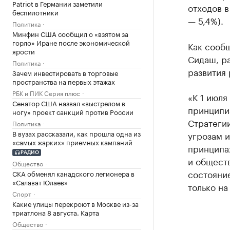
Patriot в Германии заметили
отходов в
беспилотники
— 5,4%).
Политика
Минфин США сообщил о «взятом за
горло» Иране после экономической
Как сооб
ярости
Сидаш, р
Политика
развития 
Зачем инвестировать в торговые
пространства на первых этажах
РБК и ПИК Серия плюс
«К 1 июля
Сенатор США назвал «выстрелом в
принципи
ногу» проект санкций против России
Стратегии
Политика
В вузах рассказали, как прошла одна из
угрозам и
«самых жарких» приемных кампаний
принципах
РАДИО
и обществ
Общество
состояние
СКА обменял канадского легионера в
«Салават Юлаев»
только н
Спорт
Какие улицы перекроют в Москве из-за
триатлона 8 августа. Карта
Общество