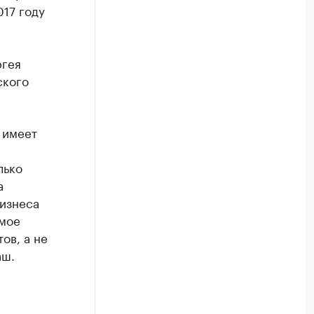
017 году
ргея
ского
 имеет
лько
а
бизнеса
емое
ов, а не
аш.