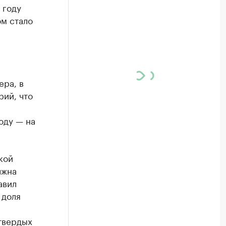
 году
ом стало
ера, в
рий, что
оду — на
кой
лжна
авил
 доля
 твердых