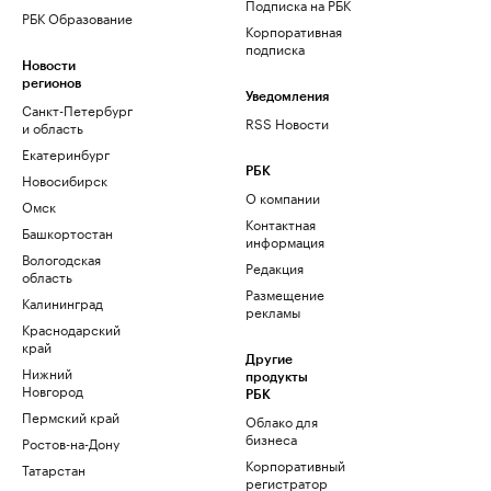
Подписка на РБК
РБК Образование
Корпоративная
подписка
Новости
регионов
Уведомления
Санкт-Петербург
RSS Новости
и область
Екатеринбург
РБК
Новосибирск
О компании
Омск
Контактная
Башкортостан
информация
Вологодская
Редакция
область
Размещение
Калининград
рекламы
Краснодарский
край
Другие
Нижний
продукты
Новгород
РБК
Пермский край
Облако для
бизнеса
Ростов-на-Дону
Корпоративный
Татарстан
регистратор