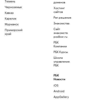
Тюмень
доменов
Черноземье
Хостинг
сайтов
Кавказ
Рег.решения
Карелия
Знакомства
Мурманск
Сайт
Приморский
знакомств
край
podbor.ru
РБК
Компании
РБК Курсы
Школа
управления
РБК
РБК
Новости
iOS
Android
AppGallery