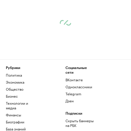
Рубрики
Социальные
сети
Политика
ВКонтакте
Экономика
Одноклассники
Общество
Telegram
Бизнес
Дзен
Технологии и
медиа
Финансы
Подписки
Скрыть баннеры
Биографии
на РБК
База знаний