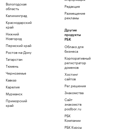
Вологодская
Редакция
область
Размещение
Калининград
рекламы
Краснодарский
край
Другие
Нижний
продукты
Новгород
РБК
Пермский край
Облако для
бизнеса
Ростов-на-Дону
Корпоративный
Татарстан
регистратор
Тюмень
доменов
Черноземье
Хостинг
сайтов
Кавказ
Рег.решения
Карелия
Знакомства
Мурманск
Сайт
Приморский
знакомств
край
podbor.ru
РБК
Компании
РБК Курсы