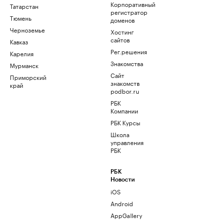
Корпоративный
Татарстан
регистратор
Тюмень
доменов
Черноземье
Хостинг
сайтов
Кавказ
Рег.решения
Карелия
Знакомства
Мурманск
Сайт
Приморский
знакомств
край
podbor.ru
РБК
Компании
РБК Курсы
Школа
управления
РБК
РБК
Новости
iOS
Android
AppGallery