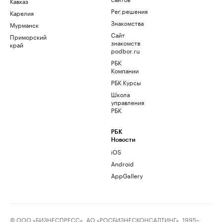
Кавказ
Рег.решения
Карелия
Знакомства
Мурманск
Сайт
Приморский
знакомств
край
podbor.ru
РБК
Компании
РБК Курсы
Школа
управления
РБК
РБК
Новости
iOS
Android
AppGallery
© ООО «БИЗНЕСПРЕСС», АО «РОСБИЗНЕСКОНСАЛТИНГ», 1995–