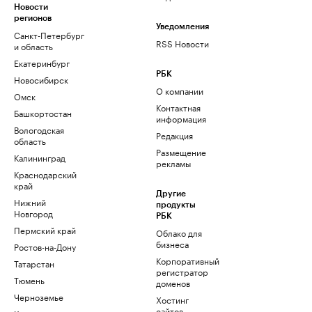
Новости
регионов
Уведомления
Санкт-Петербург
RSS Новости
и область
Екатеринбург
РБК
Новосибирск
О компании
Омск
Контактная
Башкортостан
информация
Вологодская
Редакция
область
Размещение
Калининград
рекламы
Краснодарский
край
Другие
Нижний
продукты
Новгород
РБК
Пермский край
Облако для
бизнеса
Ростов-на-Дону
Корпоративный
Татарстан
регистратор
Тюмень
доменов
Черноземье
Хостинг
сайтов