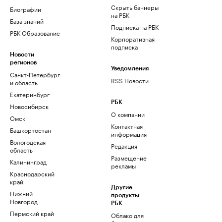
Скрыть баннеры
Биографии
на РБК
База знаний
Подписка на РБК
РБК Образование
Корпоративная
подписка
Новости
регионов
Уведомления
Санкт-Петербург
RSS Новости
и область
Екатеринбург
РБК
Новосибирск
О компании
Омск
Контактная
Башкортостан
информация
Вологодская
Редакция
область
Размещение
Калининград
рекламы
Краснодарский
край
Другие
Нижний
продукты
Новгород
РБК
Пермский край
Облако для