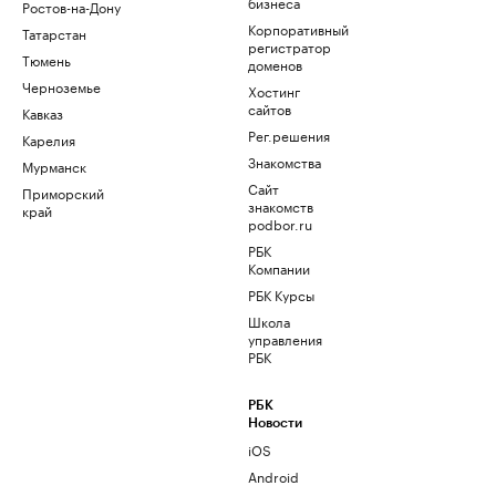
бизнеса
Ростов-на-Дону
Корпоративный
Татарстан
регистратор
Тюмень
доменов
Черноземье
Хостинг
сайтов
Кавказ
Рег.решения
Карелия
Знакомства
Мурманск
Сайт
Приморский
знакомств
край
podbor.ru
РБК
Компании
РБК Курсы
Школа
управления
РБК
РБК
Новости
iOS
Android