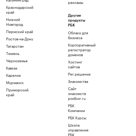
рекламы
Краснодарский
край
Другие
Нижний
продукты
Новгород
РБК
Пермский край
Облако для
бизнеса
Ростов-на-Дону
Корпоративный
Татарстан
регистратор
Тюмень
доменов
Черноземье
Хостинг
сайтов
Кавказ
Рег.решения
Карелия
Знакомства
Мурманск
Сайт
Приморский
знакомств
край
podbor.ru
РБК
Компании
РБК Курсы
Школа
управления
РБК