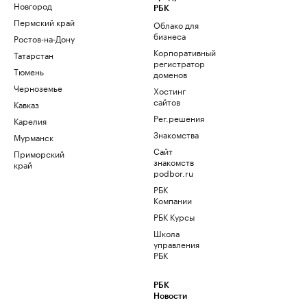
Новгород
РБК
Пермский край
Облако для
бизнеса
Ростов-на-Дону
Корпоративный
Татарстан
регистратор
Тюмень
доменов
Черноземье
Хостинг
сайтов
Кавказ
Рег.решения
Карелия
Знакомства
Мурманск
Сайт
Приморский
знакомств
край
podbor.ru
РБК
Компании
РБК Курсы
Школа
управления
РБК
РБК
Новости