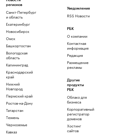
Новости
регионов
Уведомления
Санкт-Петербург
RSS Новости
и область
Екатеринбург
РБК
Новосибирск
О компании
Омск
Контактная
Башкортостан
информация
Вологодская
Редакция
область
Размещение
Калининград
рекламы
Краснодарский
край
Другие
Нижний
продукты
Новгород
РБК
Пермский край
Облако для
бизнеса
Ростов-на-Дону
Корпоративный
Татарстан
регистратор
Тюмень
доменов
Черноземье
Хостинг
сайтов
Кавказ