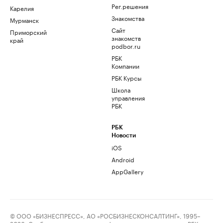
Рег.решения
Карелия
Знакомства
Мурманск
Сайт
Приморский
знакомств
край
podbor.ru
РБК
Компании
РБК Курсы
Школа
управления
РБК
РБК
Новости
iOS
Android
AppGallery
© ООО «БИЗНЕСПРЕСС», АО «РОСБИЗНЕСКОНСАЛТИНГ», 1995–