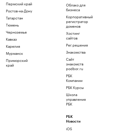
Пермский край
Облако для
бизнеса
Ростов-на-Дону
Корпоративный
Татарстан
регистратор
Тюмень
доменов
Черноземье
Хостинг
сайтов
Кавказ
Рег.решения
Карелия
Знакомства
Мурманск
Сайт
Приморский
знакомств
край
podbor.ru
РБК
Компании
РБК Курсы
Школа
управления
РБК
РБК
Новости
iOS