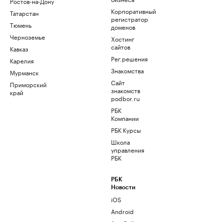
Ростов-на-Дону
Корпоративный
Татарстан
регистратор
Тюмень
доменов
Черноземье
Хостинг
сайтов
Кавказ
Рег.решения
Карелия
Знакомства
Мурманск
Сайт
Приморский
знакомств
край
podbor.ru
РБК
Компании
РБК Курсы
Школа
управления
РБК
РБК
Новости
iOS
Android