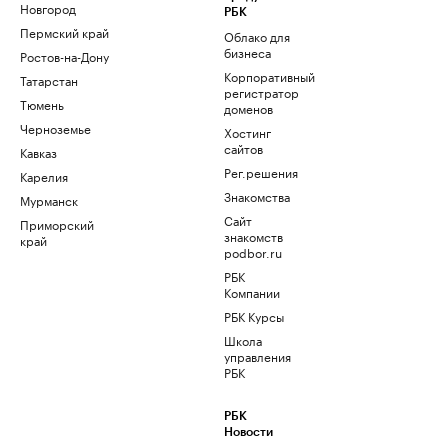
Новгород
РБК
Пермский край
Облако для
бизнеса
Ростов-на-Дону
Корпоративный
Татарстан
регистратор
Тюмень
доменов
Черноземье
Хостинг
сайтов
Кавказ
Рег.решения
Карелия
Знакомства
Мурманск
Сайт
Приморский
знакомств
край
podbor.ru
РБК
Компании
РБК Курсы
Школа
управления
РБК
РБК
Новости