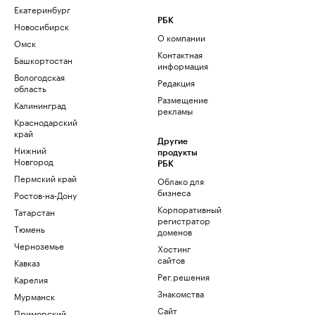
Екатеринбург
РБК
Новосибирск
О компании
Омск
Контактная
Башкортостан
информация
Вологодская
Редакция
область
Размещение
Калининград
рекламы
Краснодарский
край
Другие
Нижний
продукты
Новгород
РБК
Пермский край
Облако для
бизнеса
Ростов-на-Дону
Корпоративный
Татарстан
регистратор
Тюмень
доменов
Черноземье
Хостинг
сайтов
Кавказ
Рег.решения
Карелия
Знакомства
Мурманск
Сайт
Приморский