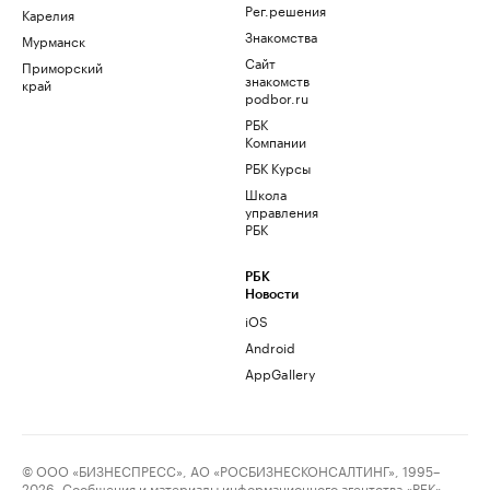
Рег.решения
Карелия
Знакомства
Мурманск
Сайт
Приморский
знакомств
край
podbor.ru
РБК
Компании
РБК Курсы
Школа
управления
РБК
РБК
Новости
iOS
Android
AppGallery
© ООО «БИЗНЕСПРЕСС», АО «РОСБИЗНЕСКОНСАЛТИНГ», 1995–
2026. Сообщения и материалы информационного агентства «РБК»