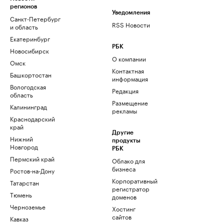
регионов
Уведомления
Санкт-Петербург
RSS Новости
и область
Екатеринбург
РБК
Новосибирск
О компании
Омск
Контактная
Башкортостан
информация
Вологодская
Редакция
область
Размещение
Калининград
рекламы
Краснодарский
край
Другие
Нижний
продукты
Новгород
РБК
Пермский край
Облако для
бизнеса
Ростов-на-Дону
Корпоративный
Татарстан
регистратор
Тюмень
доменов
Черноземье
Хостинг
сайтов
Кавказ