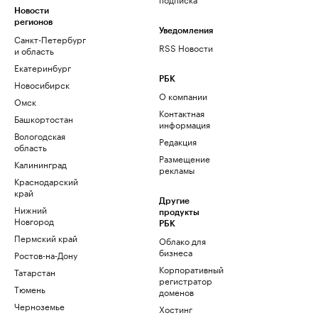
Новости
регионов
Уведомления
Санкт-Петербург
RSS Новости
и область
Екатеринбург
РБК
Новосибирск
О компании
Омск
Контактная
Башкортостан
информация
Вологодская
Редакция
область
Размещение
Калининград
рекламы
Краснодарский
край
Другие
Нижний
продукты
Новгород
РБК
Пермский край
Облако для
бизнеса
Ростов-на-Дону
Корпоративный
Татарстан
регистратор
Тюмень
доменов
Черноземье
Хостинг