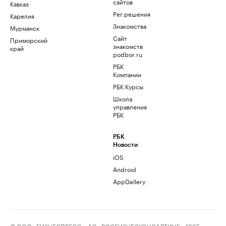
сайтов
Кавказ
Рег.решения
Карелия
Знакомства
Мурманск
Сайт
Приморский
знакомств
край
podbor.ru
РБК
Компании
РБК Курсы
Школа
управления
РБК
РБК
Новости
iOS
Android
AppGallery
© ООО «БИЗНЕСПРЕСС», АО «РОСБИЗНЕСКОНСАЛТИНГ», 1995–