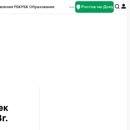
Ростов-на-Дону
вления РБК
РБК Образование
редитные рейтинги
Франшизы
Газета
ок наличной валюты
ек
г.