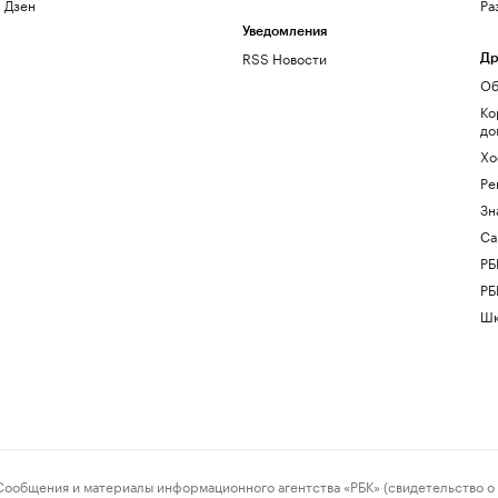
Дзен
Ра
Уведомления
RSS Новости
Др
Об
Ко
до
Хо
Ре
Зн
Са
РБ
РБ
Шк
ения и материалы информационного агентства «РБК» (свидетельство о 