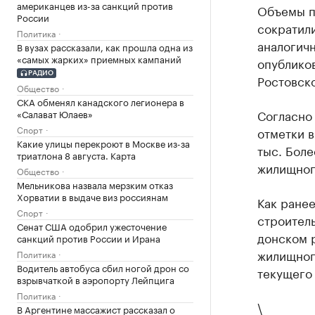
американцев из-за санкций против
Объемы п
России
сократили
Политика
аналогичн
В вузах рассказали, как прошла одна из
«самых жарких» приемных кампаний
опублико
РАДИО
Ростовско
Общество
СКА обменял канадского легионера в
Согласно 
«Салават Юлаев»
Спорт
отметки в
Какие улицы перекроют в Москве из-за
тыс. Боле
триатлона 8 августа. Карта
жилищного
Общество
Мельникова назвала мерзким отказ
Хорватии в выдаче виз россиянам
Как ране
Спорт
строитель
Сенат США одобрил ужесточение
донском 
санкций против России и Ирана
жилищного
Политика
Водитель автобуса сбил ногой дрон со
текущего 
взрывчаткой в аэропорту Лейпцига
Политика
\
В Аргентине массажист рассказал о