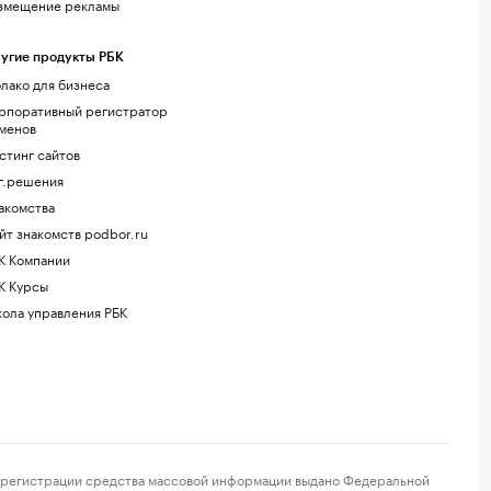
змещение рекламы
угие продукты РБК
лако для бизнеса
рпоративный регистратор
менов
стинг сайтов
г.решения
акомства
йт знакомств podbor.ru
К Компании
К Курсы
ола управления РБК
регистрации средства массовой информации выдано Федеральной