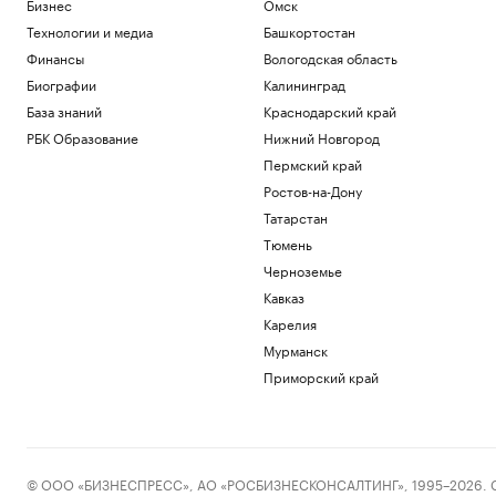
Бизнес
Омск
жильцом» Белого дома и остановил
стройку
Технологии и медиа
Башкортостан
Политика
Финансы
Вологодская область
Зеленский впервые за время
Биографии
Калининград
президентства прибыл в Сербию
База знаний
Краснодарский край
Политика
РБК Образование
Нижний Новгород
Как перейти «порог недоверия»:
Слащева и Wylsacom — о новых
Пермский край
технологиях
РАДИО
Ростов-на-Дону
Технологии и медиа
Татарстан
Посольство России назвало инцидент с
дроном в Лейпциге провокацией
Тюмень
Политика
Черноземье
Рубио рассказал, как США затягивают
Кавказ
«петлю» вокруг Кубы
Карелия
Политика
Мурманск
Загрузить еще
Приморский край
© ООО «БИЗНЕСПРЕСС», АО «РОСБИЗНЕСКОНСАЛТИНГ», 1995–2026. Сообщ