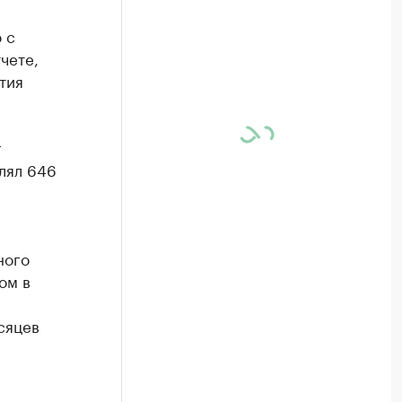
 с
чете,
тия
г
влял 646
ного
ом в
сяцев