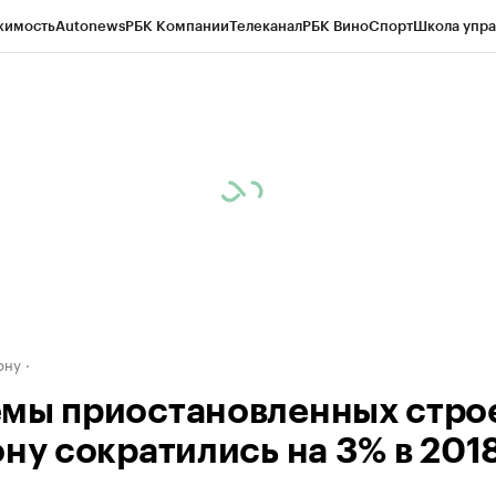
жимость
Autonews
РБК Компании
Телеканал
РБК Вино
Спорт
Школа упра
д
Стиль
Крипто
РБК Бизнес-среда
Дискуссионный клуб
Исследования
К
рагентов
Политика
Экономика
Бизнес
Технологии и медиа
Финансы
Рын
ону
мы приостановленных стро
ну сократились на 3% в 2018