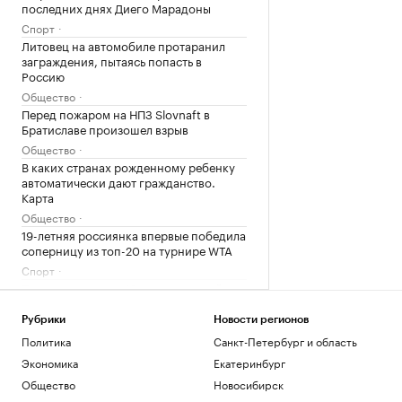
последних днях Диего Марадоны
Спорт
Литовец на автомобиле протаранил
заграждения, пытаясь попасть в
Россию
Общество
Перед пожаром на НПЗ Slovnaft в
Братиславе произошел взрыв
Общество
В каких странах рожденному ребенку
автоматически дают гражданство.
Карта
Общество
19-летняя россиянка впервые победила
соперницу из топ-20 на турнире WTA
Спорт
Пентагон показал 16 новых записей с
неопознанными объектами. Видео
Общество
Рубрики
Новости регионов
Зачем экономике России нужна
Политика
Санкт-Петербург и область
товарная биржа
Экономика
Екатеринбург
РБК и Петербургская Биржа
Общество
Новосибирск
Суд назвал Трампа «временным