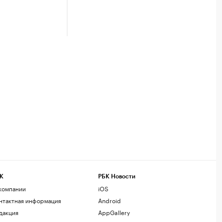
К
РБК Новости
компании
iOS
нтактная информация
Android
дакция
AppGallery