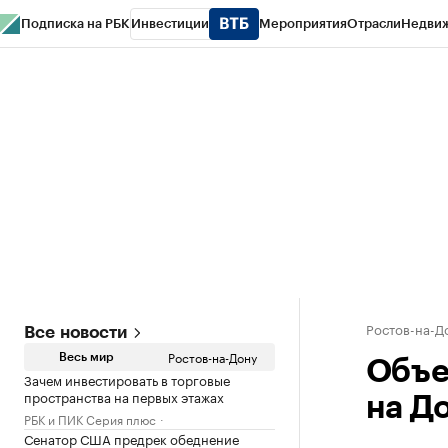
Подписка на РБК
Инвестиции
Мероприятия
Отрасли
Недви
РБК Курсы
РБК Life
Тренды
Визионеры
Национальные проекты
Горо
Спецпроекты СПб
Конференции СПб
Спецпроекты
Проверка конт
Ростов-на-Д
Все новости
Ростов-на-Дону
Весь мир
Объе
Зачем инвестировать в торговые
пространства на первых этажах
на До
РБК и ПИК Серия плюс
Сенатор США предрек обеднение