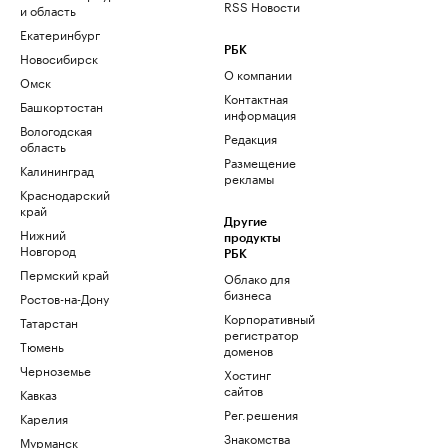
RSS Новости
и область
Екатеринбург
РБК
Новосибирск
О компании
Омск
Контактная
Башкортостан
информация
Вологодская
Редакция
область
Размещение
Калининград
рекламы
Краснодарский
край
Другие
Нижний
продукты
Новгород
РБК
Пермский край
Облако для
бизнеса
Ростов-на-Дону
Корпоративный
Татарстан
регистратор
Тюмень
доменов
Черноземье
Хостинг
сайтов
Кавказ
Рег.решения
Карелия
Знакомства
Мурманск