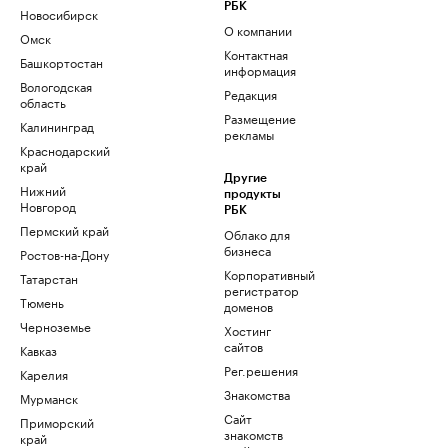
РБК
Новосибирск
О компании
Омск
Контактная
Башкортостан
информация
Вологодская
Редакция
область
Размещение
Калининград
рекламы
Краснодарский
край
Другие
Нижний
продукты
Новгород
РБК
Пермский край
Облако для
бизнеса
Ростов-на-Дону
Корпоративный
Татарстан
регистратор
Тюмень
доменов
Черноземье
Хостинг
сайтов
Кавказ
Рег.решения
Карелия
Знакомства
Мурманск
Сайт
Приморский
знакомств
край