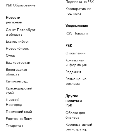
Подписка на РБК
РБК Образование
Корпоративная
подписка
Новости
регионов
Уведомления
Санкт-Петербург
RSS Новости
и область
Екатеринбург
РБК
Новосибирск
О компании
Омск
Контактная
Башкортостан
информация
Вологодская
Редакция
область
Размещение
Калининград
рекламы
Краснодарский
край
Другие
Нижний
продукты
Новгород
РБК
Пермский край
Облако для
бизнеса
Ростов-на-Дону
Корпоративный
Татарстан
регистратор