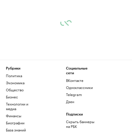
Рубрики
Социальные
сети
Политика
ВКонтакте
Экономика
Одноклассники
Общество
Telegram
Бизнес
Дзен
Технологии и
медиа
Финансы
Подписки
Скрыть баннеры
Биографии
на РБК
База знаний