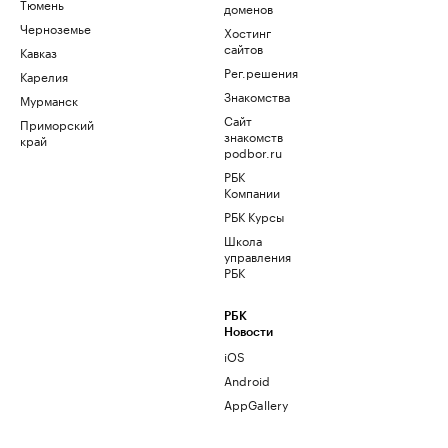
Тюмень
доменов
Черноземье
Хостинг
сайтов
Кавказ
Рег.решения
Карелия
Знакомства
Мурманск
Сайт
Приморский
знакомств
край
podbor.ru
РБК
Компании
РБК Курсы
Школа
управления
РБК
РБК
Новости
iOS
Android
AppGallery