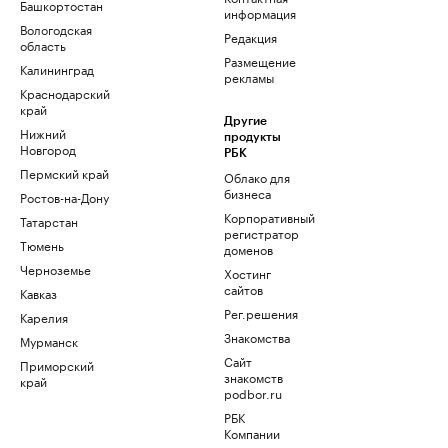
Башкортостан
информация
Вологодская
Редакция
область
Размещение
Калининград
рекламы
Краснодарский
край
Другие
Нижний
продукты
Новгород
РБК
Пермский край
Облако для
бизнеса
Ростов-на-Дону
Корпоративный
Татарстан
регистратор
Тюмень
доменов
Черноземье
Хостинг
сайтов
Кавказ
Рег.решения
Карелия
Знакомства
Мурманск
Сайт
Приморский
знакомств
край
podbor.ru
РБК
Компании