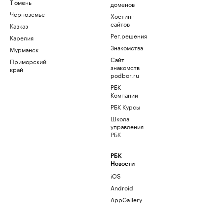
Тюмень
доменов
Черноземье
Хостинг
сайтов
Кавказ
Рег.решения
Карелия
Знакомства
Мурманск
Сайт
Приморский
знакомств
край
podbor.ru
РБК
Компании
РБК Курсы
Школа
управления
РБК
РБК
Новости
iOS
Android
AppGallery