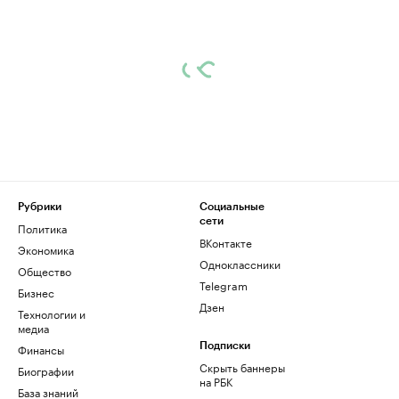
Рубрики
Социальные
сети
Политика
ВКонтакте
Экономика
Одноклассники
Общество
Telegram
Бизнес
Дзен
Технологии и
медиа
Финансы
Подписки
Скрыть баннеры
Биографии
на РБК
База знаний