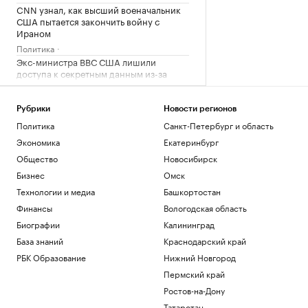
CNN узнал, как высший военачальник
США пытается закончить войну с
Ираном
Политика
Экс-министра ВВС США лишили
доступа к секретным данным из-за
утечки
Политика
Рубрики
Новости регионов
Шуваев сообщил о системе
оповещения, для которой не нужны
Политика
Санкт-Петербург и область
сеть и зарядка
Экономика
Екатеринбург
Политика
Общество
Новосибирск
В Московской области объявили
Бизнес
Омск
беспилотную опасность
Технологии и медиа
Башкортостан
Политика
Финансы
Вологодская область
Загрузить еще
Биографии
Калининград
База знаний
Краснодарский край
РБК Образование
Нижний Новгород
Пермский край
Ростов-на-Дону
Татарстан