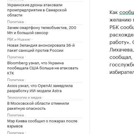
Украинские дроны атаковали
промпредприятие в Самарской
Как
сооб
области
желанию п
Политика
РБК сообщ
Зачем смартфону телеобъектив, 200
Мп и большой сенсор
расхожден
РБК и Huawei
работу». 
Новая Зеландия анонсировала 36-й
Лихачева,
пакет санкций против России
сообщал, 
Политика
Bloomberg узнал, что Украина
госслужб
пообещала США больше не атаковать
избирател
КТК
Политика
Axios узнал, что OpenAI замедлила
разработку ИИ-модели Astra
Технологии и медиа
В Московской области отменили
ракетную опасность
Политика
Мэр Киева сообщил о пожарах после
взрывов
Политика