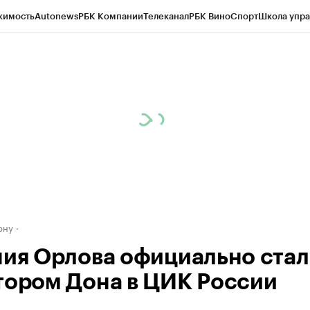
жимость
Autonews
РБК Компании
Телеканал
РБК Вино
Спорт
Школа упра
д
Стиль
Крипто
РБК Бизнес-среда
Дискуссионный клуб
Исследования
К
рагентов
Политика
Экономика
Бизнес
Технологии и медиа
Финансы
Рын
ону
ния Орлова официально стал
тором Дона в ЦИК России