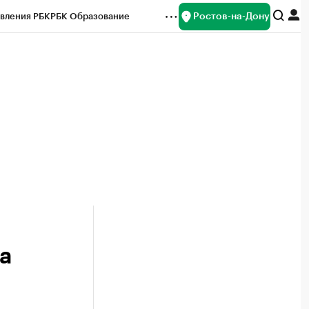
Ростов-на-Дону
вления РБК
РБК Образование
редитные рейтинги
Франшизы
Газета
ок наличной валюты
а