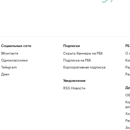
Социальные сети
Подписки
РБ
ВКонтакте
Скрыть баннеры на РБК
О 
Одноклассники
Подписка на РБК
Ко
Telegram
Корпоративная подписка
Ре
Дзен
Ра
Уведомления
RSS Новости
Др
Об
Ко
до
Хо
Ре
Зн