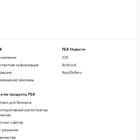
К
РБК Новости
компании
iOS
нтактная информация
Android
дакция
AppGallery
змещение рекламы
угие продукты РБК
лако для бизнеса
рпоративный регистратор
менов
стинг сайтов
г.решения
акомства