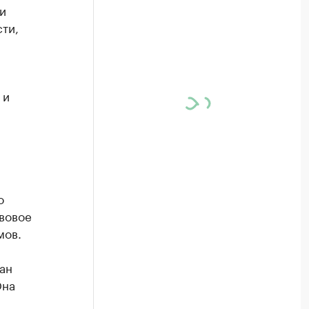
и
ти,
 и
о
авовое
мов.
ан
Она