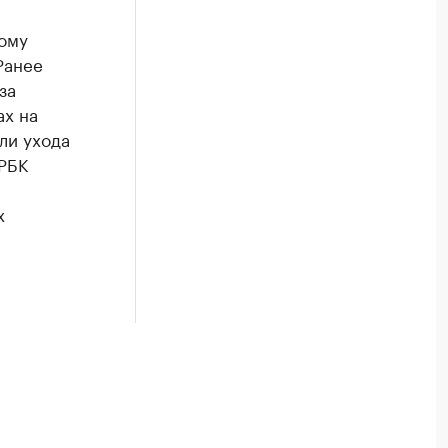
ному
Ранее
за
ах на
ли ухода
 РБК
х