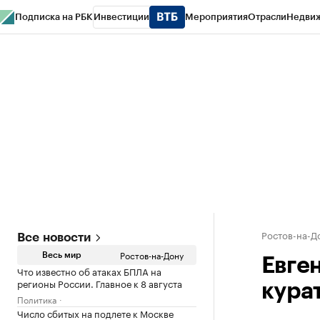
Подписка на РБК
Инвестиции
Мероприятия
Отрасли
Недви
РБК Курсы
РБК Life
Тренды
Визионеры
Национальные проекты
Горо
Спецпроекты СПб
Конференции СПб
Спецпроекты
Проверка конт
Ростов-на-Д
Все новости
Ростов-на-Дону
Весь мир
Евге
Что известно об атаках БПЛА на
регионы России. Главное к 8 августа
кура
Политика
Число сбитых на подлете к Москве