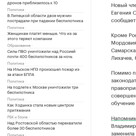
дронов приблизилось к 10
Новый чл
Политика
Евгения О
В Липецкой области двое мужчин
сообщает
пострадали при падении беспилотника
Политика
Женщинам платят меньше. Что из-за
Кроме Ро
этого теряют компании
Мордовия
Образование
Самарская
Силы ПВО уничтожили над Россией
почти 400 беспилотников за ночь
Лихачев,
Политика
На Ильском НПЗ произошел пожар из-
Помимо п
за атаки БПЛА
законодат
Политика
правопри
На подлете к Москве уничтожили три
беспилотника
совершенс
Политика
обучение 
Как Ходынка стала новым центром
притяжения
РБК и Stone
Напомни
Над Ростовской областью перехватили
Владимиро
более 30 беспилотников
заменила
Политика