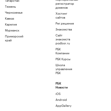
Татарстан
регистратор
Тюмень
доменов
Черноземье
Хостинг
сайтов
Кавказ
Рег.решения
Карелия
Знакомства
Мурманск
Сайт
Приморский
знакомств
край
podbor.ru
РБК
Компании
РБК Курсы
Школа
управления
РБК
РБК
Новости
iOS
Android
AppGallery