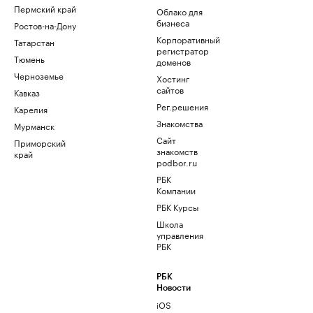
Пермский край
Облако для
бизнеса
Ростов-на-Дону
Корпоративный
Татарстан
регистратор
Тюмень
доменов
Черноземье
Хостинг
сайтов
Кавказ
Рег.решения
Карелия
Знакомства
Мурманск
Сайт
Приморский
знакомств
край
podbor.ru
РБК
Компании
РБК Курсы
Школа
управления
РБК
РБК
Новости
iOS