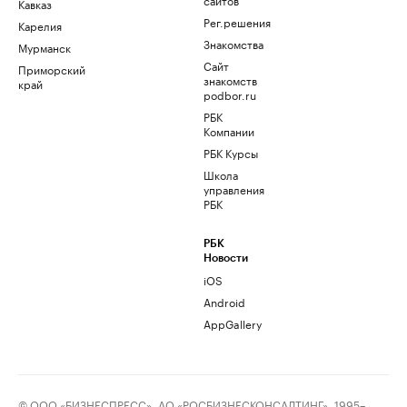
Кавказ
Рег.решения
Карелия
Знакомства
Мурманск
Сайт
Приморский
знакомств
край
podbor.ru
РБК
Компании
РБК Курсы
Школа
управления
РБК
РБК
Новости
iOS
Android
AppGallery
© ООО «БИЗНЕСПРЕСС», АО «РОСБИЗНЕСКОНСАЛТИНГ», 1995–