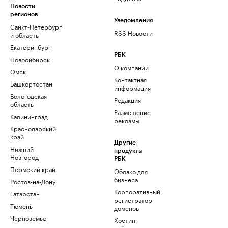
Новости
регионов
Уведомления
Санкт-Петербург
RSS Новости
и область
Екатеринбург
РБК
Новосибирск
О компании
Омск
Контактная
Башкортостан
информация
Вологодская
Редакция
область
Размещение
Калининград
рекламы
Краснодарский
край
Другие
Нижний
продукты
Новгород
РБК
Пермский край
Облако для
бизнеса
Ростов-на-Дону
Корпоративный
Татарстан
регистратор
Тюмень
доменов
Черноземье
Хостинг
сайтов