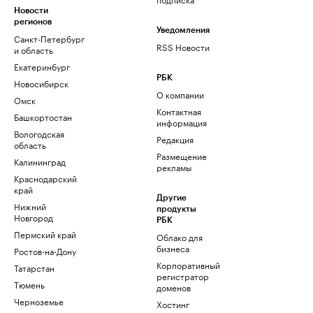
Новости
регионов
Уведомления
Санкт-Петербург
RSS Новости
и область
Екатеринбург
РБК
Новосибирск
О компании
Омск
Контактная
Башкортостан
информация
Вологодская
Редакция
область
Размещение
Калининград
рекламы
Краснодарский
край
Другие
Нижний
продукты
Новгород
РБК
Пермский край
Облако для
бизнеса
Ростов-на-Дону
Корпоративный
Татарстан
регистратор
Тюмень
доменов
Черноземье
Хостинг