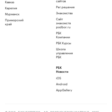
сайтов
Кавказ
Рег.решения
Карелия
Знакомства
Мурманск
Сайт
Приморский
знакомств
край
podbor.ru
РБК
Компании
РБК Курсы
Школа
управления
РБК
РБК
Новости
iOS
Android
AppGallery
© ООО «БИЗНЕСПРЕСС», АО «РОСБИЗНЕСКОНСАЛТИНГ», 1995–