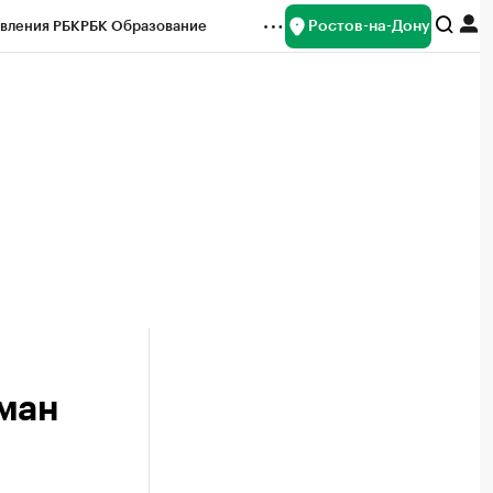
Ростов-на-Дону
вления РБК
РБК Образование
редитные рейтинги
Франшизы
Газета
ок наличной валюты
уман