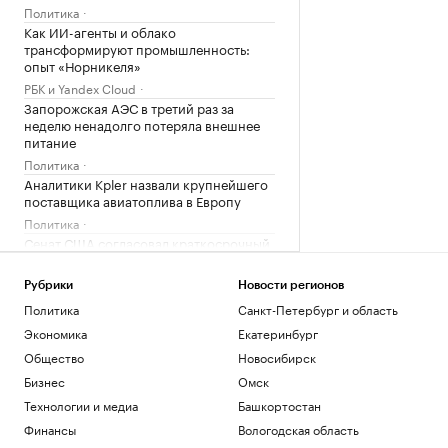
Политика
Как ИИ-агенты и облако
трансформируют промышленность:
опыт «Норникеля»
РБК и Yandex Cloud
Запорожская АЭС в третий раз за
неделю ненадолго потеряла внешнее
питание
Политика
Аналитики Kpler назвали крупнейшего
поставщика авиатоплива в Европу
Политика
Сенат США согласовал краткосрочный
бюджет, чтобы избежать нового
шатдауна
Рубрики
Новости регионов
Политика
Политика
Санкт-Петербург и область
Матч звезд на Кубке Овечкина
Экономика
Екатеринбург
завершился вничью
Общество
Новосибирск
Спорт
После столкновения дрона с НПЗ в
Бизнес
Омск
Ливии произошла утечка
Технологии и медиа
Башкортостан
Политика
Финансы
Вологодская область
Сенат утвердил личного адвоката