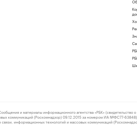
Об
Ко
до
Хо
Ре
Зн
Са
РБ
РБ
Шк
ения и материалы информационного агентства «РБК» (свидетельство о 
овых коммуникаций (Роскомнадзор) 09.12.2015 за номером ИА №ФС77-63848) 
 связи, информационных технологий и массовых коммуникаций (Роскомнадз