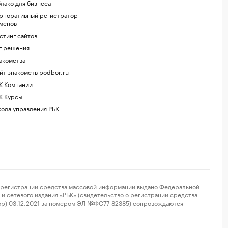
лако для бизнеса
рпоративный регистратор
менов
стинг сайтов
г.решения
акомства
йт знакомств podbor.ru
К Компании
К Курсы
ола управления РБК
регистрации средства массовой информации выдано Федеральной
и сетевого издания «РБК» (свидетельство о регистрации средства
ор) 03.12.2021 за номером ЭЛ №ФС77-82385) сопровождаются