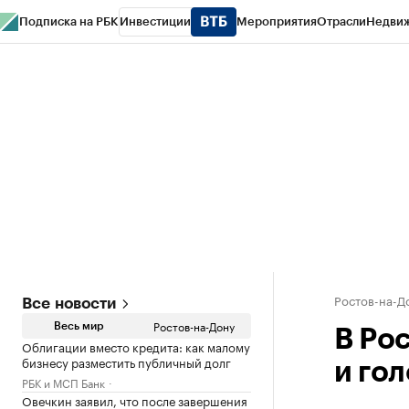
Подписка на РБК
Инвестиции
Мероприятия
Отрасли
Недви
РБК Курсы
РБК Life
Тренды
Визионеры
Национальные проекты
Горо
Спецпроекты СПб
Конференции СПб
Спецпроекты
Проверка конт
Ростов-на-Д
Все новости
Ростов-на-Дону
Весь мир
В Ро
Облигации вместо кредита: как малому
бизнесу разместить публичный долг
и го
РБК и МСП Банк
Овечкин заявил, что после завершения