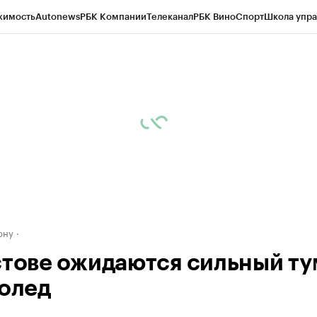
жимость
Autonews
РБК Компании
Телеканал
РБК Вино
Спорт
Школа упра
д
Стиль
Крипто
РБК Бизнес-среда
Дискуссионный клуб
Исследования
К
рагентов
Политика
Экономика
Бизнес
Технологии и медиа
Финансы
Рын
ону
стове ожидаются сильный т
лолед