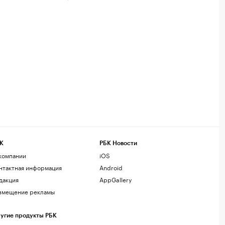
К
РБК Новости
компании
iOS
нтактная информация
Android
дакция
AppGallery
змещение рекламы
угие продукты РБК