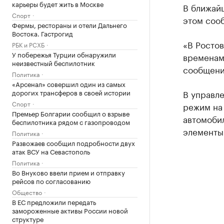
карьеры будет жить в Москве
В ближайш
Спорт
этом сооб
Фермы, рестораны и отели Дальнего
Востока. Гастрогид
«В Росто
РБК и РСХБ
У побережья Турции обнаружили
временами
неизвестный беспилотник
сообщени
Политика
«Арсенал» совершил один из самых
дорогих трансферов в своей истории
В управл
Спорт
режим на 
Премьер Болгарии сообщил о взрыве
автомоби
беспилотника рядом с газопроводом
элементы
Политика
Развожаев сообщил подробности двух
атак ВСУ на Севастополь
Политика
Во Внуково ввели прием и отправку
рейсов по согласованию
Общество
В ЕС предложили передать
замороженные активы России новой
структуре