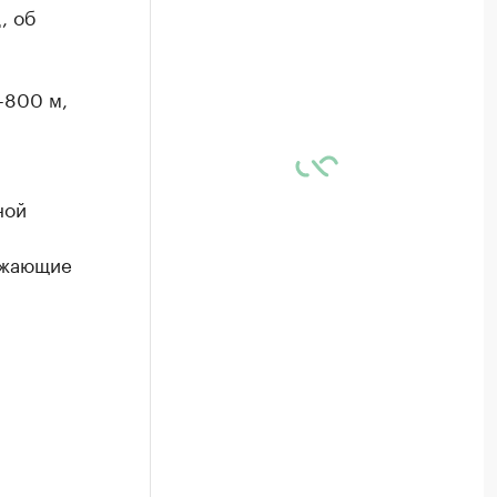
, об
-800 м,
ной
ажающие