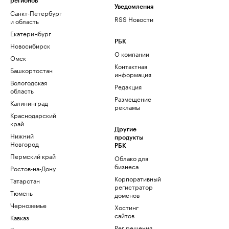
регионов
Уведомления
Санкт-Петербург
RSS Новости
и область
Екатеринбург
РБК
Новосибирск
О компании
Омск
Контактная
Башкортостан
информация
Вологодская
Редакция
область
Размещение
Калининград
рекламы
Краснодарский
край
Другие
Нижний
продукты
Новгород
РБК
Пермский край
Облако для
бизнеса
Ростов-на-Дону
Корпоративный
Татарстан
регистратор
Тюмень
доменов
Черноземье
Хостинг
сайтов
Кавказ
Рег.решения