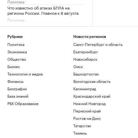
Политика
Что известно об атаках БПЛА на
регионы России. Главное к 8 августа
Политика
Число сбитых на подлете к Москве
дронов приблизилось к 10
Политика
Рубрики
Новости регионов
В Липецкой области двое мужчин
Политика
Санкт-Петербург и область
пострадали при падении беспилотника
Экономика
Екатеринбург
Политика
Общество
Новосибирск
Женщинам платят меньше. Что из-за
Бизнес
Омск
этого теряют компании
Технологии и медиа
Башкортостан
Образование
Силы ПВО уничтожили над Россией
Финансы
Вологодская область
почти 400 беспилотников за ночь
Биографии
Калининград
Политика
База знаний
Краснодарский край
РБК Образование
Нижний Новгород
Загрузить еще
Пермский край
Ростов-на-Дону
Татарстан
Тюмень