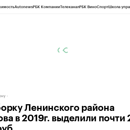
жимость
Autonews
РБК Компании
Телеканал
РБК Вино
Спорт
Школа упра
д
Стиль
Крипто
РБК Бизнес-среда
Дискуссионный клуб
Исследования
К
рагентов
Политика
Экономика
Бизнес
Технологии и медиа
Финансы
Рын
ону
борку Ленинского района
ва в 2019г. выделили почти 
руб.