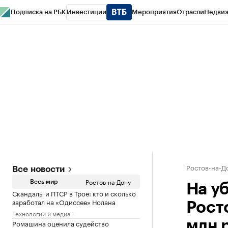
Подписка на РБК
Инвестиции
Мероприятия
Отрасли
Недви
РБК Курсы
РБК Life
Тренды
Визионеры
Национальные проекты
Горо
Спецпроекты СПб
Конференции СПб
Спецпроекты
Проверка конт
Ростов-на-Д
Все новости
Ростов-на-Дону
Весь мир
На у
Скандалы и ПТСР в Трое: кто и сколько
заработал на «Одиссее» Нолана
Росто
Технологии и медиа
Ромашина оценила судейство
млн 