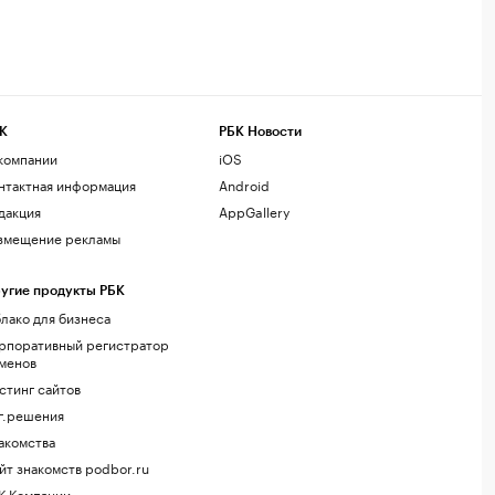
К
РБК Новости
компании
iOS
нтактная информация
Android
дакция
AppGallery
змещение рекламы
угие продукты РБК
лако для бизнеса
рпоративный регистратор
менов
стинг сайтов
г.решения
акомства
йт знакомств podbor.ru
К Компании