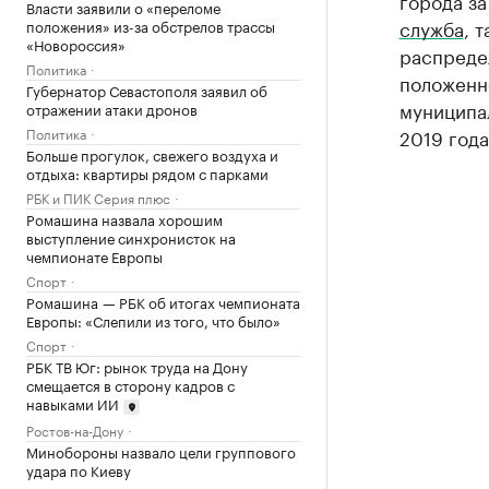
города за
Власти заявили о «переломе
служба
, 
положения» из-за обстрелов трассы
«Новороссия»
распреде
Политика
положенно
Губернатор Севастополя заявил об
муниципал
отражении атаки дронов
Политика
2019 года
Больше прогулок, свежего воздуха и
отдыха: квартиры рядом с парками
РБК и ПИК Серия плюс
Ромашина назвала хорошим
выступление синхронисток на
чемпионате Европы
Спорт
Ромашина — РБК об итогах чемпионата
Европы: «Слепили из того, что было»
Спорт
РБК ТВ Юг: рынок труда на Дону
смещается в сторону кадров с
навыками ИИ
Ростов-на-Дону
Минобороны назвало цели группового
удара по Киеву