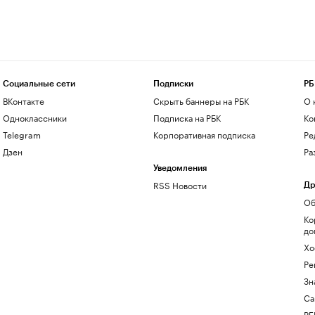
Социальные сети
Подписки
РБ
ВКонтакте
Скрыть баннеры на РБК
О 
Одноклассники
Подписка на РБК
Ко
Telegram
Корпоративная подписка
Ре
Дзен
Ра
Уведомления
RSS Новости
Др
Об
Ко
до
Хо
Ре
Зн
Са
РБ