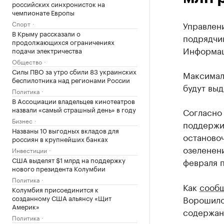
российских синхронисток на
чемпионате Европы
Спорт
Управлен
В Крыму рассказали о
подрядчик
продолжающихся ограничениях
Информаци
подачи электричества
Общество
Силы ПВО за утро сбили 83 украинских
Максималь
беспилотника над регионами России
будут выд
Политика
В Ассоциации владельцев кинотеатров
назвали «самый страшный день» в году
Согласно
Бизнес
поддержив
Названы 10 выгодных вкладов для
остановоч
россиян в крупнейших банках
озеленени
Инвестиции
США выделят $1 млрд на поддержку
февраля п
нового президента Колумбии
Политика
Как
сооб
Колумбия присоединится к
созданному США альянсу «Щит
Ворошило
Америк»
содержан
Политика