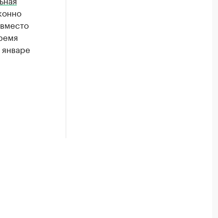
ьная
конно
 вместо
ремя
 январе