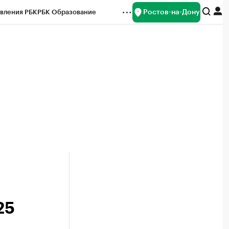
Ростов-на-Дону
вления РБК
РБК Образование
редитные рейтинги
Франшизы
Газета
ок наличной валюты
25