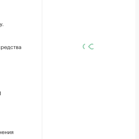
у.
средства
1
нения