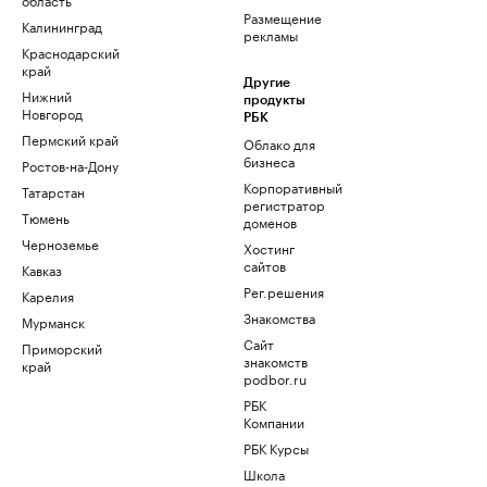
Размещение
Калининград
рекламы
Краснодарский
край
Другие
Нижний
продукты
Новгород
РБК
Пермский край
Облако для
бизнеса
Ростов-на-Дону
Корпоративный
Татарстан
регистратор
Тюмень
доменов
Черноземье
Хостинг
сайтов
Кавказ
Рег.решения
Карелия
Знакомства
Мурманск
Сайт
Приморский
знакомств
край
podbor.ru
РБК
Компании
РБК Курсы
Школа