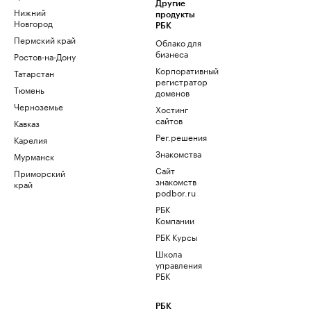
Другие
Нижний
продукты
Новгород
РБК
Пермский край
Облако для
бизнеса
Ростов-на-Дону
Корпоративный
Татарстан
регистратор
Тюмень
доменов
Черноземье
Хостинг
сайтов
Кавказ
Рег.решения
Карелия
Знакомства
Мурманск
Сайт
Приморский
знакомств
край
podbor.ru
РБК
Компании
РБК Курсы
Школа
управления
РБК
РБК