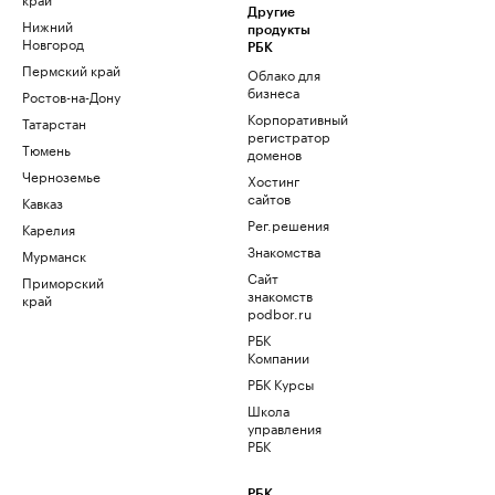
Другие
Нижний
продукты
Новгород
РБК
Пермский край
Облако для
бизнеса
Ростов-на-Дону
Корпоративный
Татарстан
регистратор
Тюмень
доменов
Черноземье
Хостинг
сайтов
Кавказ
Рег.решения
Карелия
Знакомства
Мурманск
Сайт
Приморский
знакомств
край
podbor.ru
РБК
Компании
РБК Курсы
Школа
управления
РБК
РБК