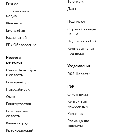
Telegram
Бизнес
Дзен
Технологии и
медиа
Финансы
Подписки
Скрыть баннеры
Биографии
на РБК
База знаний
Подписка на РБК
РБК Образование
Корпоративная
подписка
Новости
регионов
Уведомления
Санкт-Петербург
RSS Новости
и область
Екатеринбург
РБК
Новосибирск
О компании
Омск
Контактная
Башкортостан
информация
Вологодская
Редакция
область
Размещение
Калининград
рекламы
Краснодарский
край