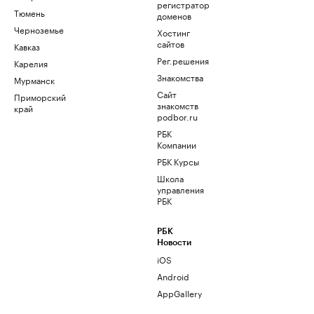
регистратор
Тюмень
доменов
Черноземье
Хостинг
сайтов
Кавказ
Рег.решения
Карелия
Знакомства
Мурманск
Сайт
Приморский
знакомств
край
podbor.ru
РБК
Компании
РБК Курсы
Школа
управления
РБК
РБК
Новости
iOS
Android
AppGallery