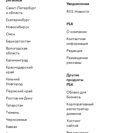
регионов
Уведомления
Санкт-Петербург
RSS Новости
и область
Екатеринбург
РБК
Новосибирск
О компании
Омск
Контактная
Башкортостан
информация
Вологодская
Редакция
область
Размещение
Калининград
рекламы
Краснодарский
край
Другие
Нижний
продукты
Новгород
РБК
Пермский край
Облако для
бизнеса
Ростов-на-Дону
Корпоративный
Татарстан
регистратор
Тюмень
доменов
Черноземье
Хостинг
сайтов
Кавказ
Рег.решения