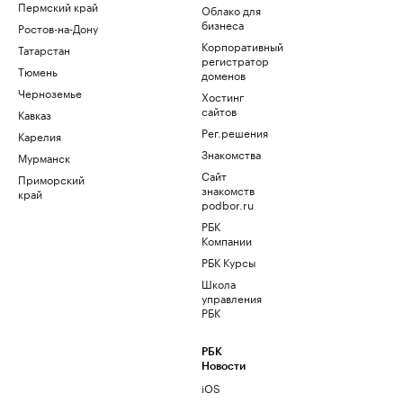
Пермский край
Облако для
бизнеса
Ростов-на-Дону
Корпоративный
Татарстан
регистратор
Тюмень
доменов
Черноземье
Хостинг
сайтов
Кавказ
Рег.решения
Карелия
Знакомства
Мурманск
Сайт
Приморский
знакомств
край
podbor.ru
РБК
Компании
РБК Курсы
Школа
управления
РБК
РБК
Новости
iOS