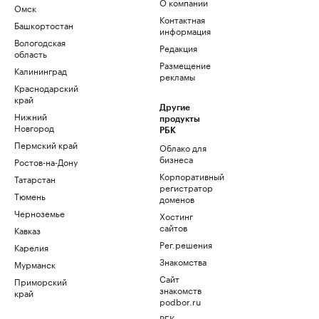
О компании
Омск
Контактная
Башкортостан
информация
Вологодская
Редакция
область
Размещение
Калининград
рекламы
Краснодарский
край
Другие
Нижний
продукты
Новгород
РБК
Пермский край
Облако для
бизнеса
Ростов-на-Дону
Корпоративный
Татарстан
регистратор
Тюмень
доменов
Черноземье
Хостинг
сайтов
Кавказ
Рег.решения
Карелия
Знакомства
Мурманск
Сайт
Приморский
знакомств
край
podbor.ru
РБК