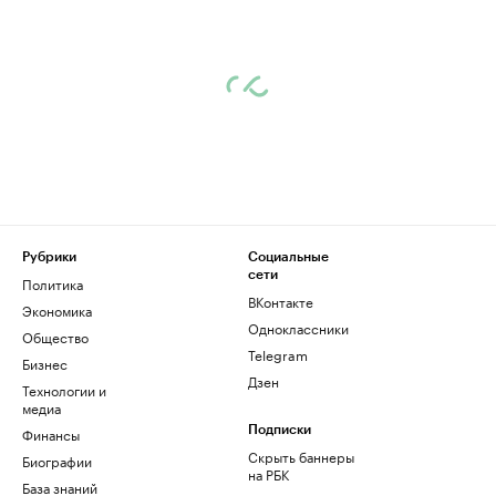
Рубрики
Социальные
сети
Политика
ВКонтакте
Экономика
Одноклассники
Общество
Telegram
Бизнес
Дзен
Технологии и
медиа
Финансы
Подписки
Скрыть баннеры
Биографии
на РБК
База знаний