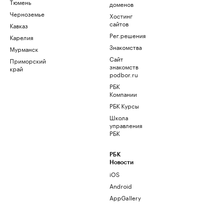
Тюмень
доменов
Черноземье
Хостинг
сайтов
Кавказ
Рег.решения
Карелия
Знакомства
Мурманск
Сайт
Приморский
знакомств
край
podbor.ru
РБК
Компании
РБК Курсы
Школа
управления
РБК
РБК
Новости
iOS
Android
AppGallery