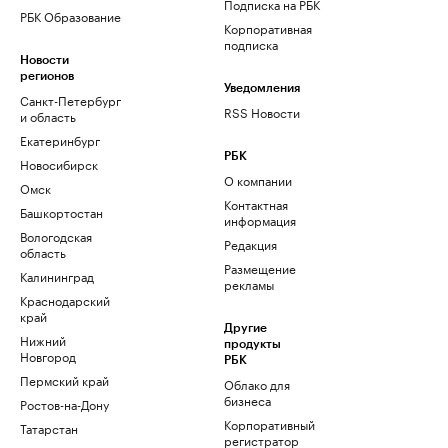
Подписка на РБК
РБК Образование
Корпоративная
подписка
Новости
регионов
Уведомления
Санкт-Петербург
RSS Новости
и область
Екатеринбург
РБК
Новосибирск
О компании
Омск
Контактная
Башкортостан
информация
Вологодская
Редакция
область
Размещение
Калининград
рекламы
Краснодарский
край
Другие
Нижний
продукты
Новгород
РБК
Пермский край
Облако для
бизнеса
Ростов-на-Дону
Корпоративный
Татарстан
регистратор