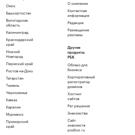
О компании
Омск
Контактная
Башкортостан
информация
Вологодская
Редакция
область
Размещение
Калининград
рекламы
Краснодарский
край
Другие
Нижний
продукты
Новгород
РБК
Пермский край
Облако для
бизнеса
Ростов-на-Дону
Корпоративный
Татарстан
регистратор
Тюмень
доменов
Черноземье
Хостинг
сайтов
Кавказ
Рег.решения
Карелия
Знакомства
Мурманск
Сайт
Приморский
знакомств
край
podbor.ru