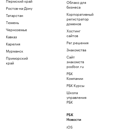
Пермский край
Облако для
бизнеса
Ростов-на-Дону
Корпоративный
Татарстан
регистратор
Тюмень
доменов
Черноземье
Хостинг
сайтов
Кавказ
Рег.решения
Карелия
Знакомства
Мурманск
Сайт
Приморский
знакомств
край
podbor.ru
РБК
Компании
РБК Курсы
Школа
управления
РБК
РБК
Новости
iOS