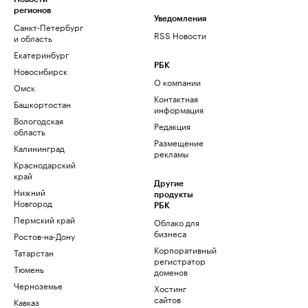
регионов
Уведомления
Санкт-Петербург
RSS Новости
и область
Екатеринбург
РБК
Новосибирск
О компании
Омск
Контактная
Башкортостан
информация
Вологодская
Редакция
область
Размещение
Калининград
рекламы
Краснодарский
край
Другие
Нижний
продукты
Новгород
РБК
Пермский край
Облако для
бизнеса
Ростов-на-Дону
Корпоративный
Татарстан
регистратор
Тюмень
доменов
Черноземье
Хостинг
сайтов
Кавказ