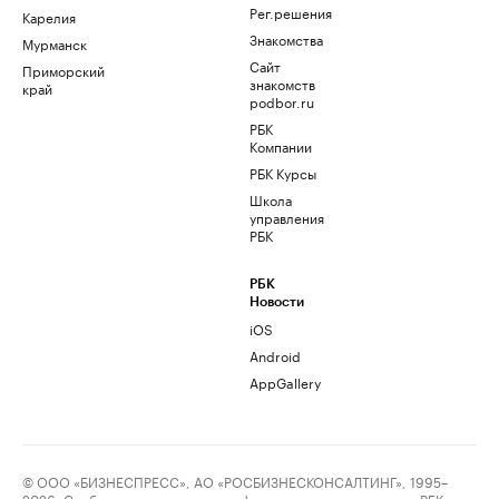
Рег.решения
Карелия
Знакомства
Мурманск
Сайт
Приморский
знакомств
край
podbor.ru
РБК
Компании
РБК Курсы
Школа
управления
РБК
РБК
Новости
iOS
Android
AppGallery
© ООО «БИЗНЕСПРЕСС», АО «РОСБИЗНЕСКОНСАЛТИНГ», 1995–
2026. Сообщения и материалы информационного агентства «РБК»