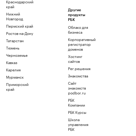
Краснодарский
край
Другие
Нижний
продукты
Новгород
РБК
Пермский край
Облако для
бизнеса
Ростов-на-Дону
Корпоративный
Татарстан
регистратор
Тюмень
доменов
Черноземье
Хостинг
сайтов
Кавказ
Рег.решения
Карелия
Знакомства
Мурманск
Сайт
Приморский
знакомств
край
podbor.ru
РБК
Компании
РБК Курсы
Школа
управления
РБК