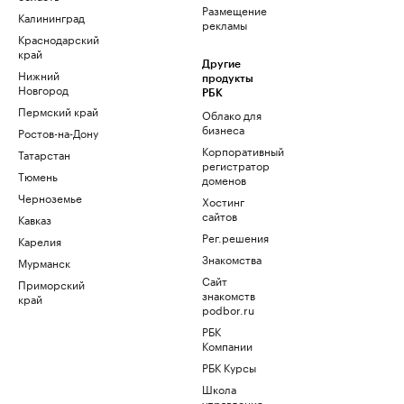
Размещение
Калининград
рекламы
Краснодарский
край
Другие
Нижний
продукты
Новгород
РБК
Пермский край
Облако для
бизнеса
Ростов-на-Дону
Корпоративный
Татарстан
регистратор
Тюмень
доменов
Черноземье
Хостинг
сайтов
Кавказ
Рег.решения
Карелия
Знакомства
Мурманск
Сайт
Приморский
знакомств
край
podbor.ru
РБК
Компании
РБК Курсы
Школа
управления