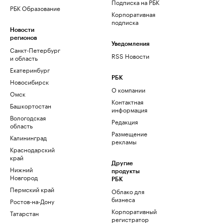
Подписка на РБК
РБК Образование
Корпоративная
подписка
Новости
регионов
Уведомления
Санкт-Петербург
RSS Новости
и область
Екатеринбург
РБК
Новосибирск
О компании
Омск
Контактная
Башкортостан
информация
Вологодская
Редакция
область
Размещение
Калининград
рекламы
Краснодарский
край
Другие
Нижний
продукты
Новгород
РБК
Пермский край
Облако для
бизнеса
Ростов-на-Дону
Корпоративный
Татарстан
регистратор