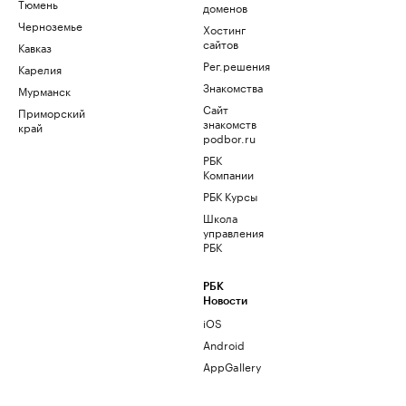
Тюмень
доменов
Черноземье
Хостинг
сайтов
Кавказ
Рег.решения
Карелия
Знакомства
Мурманск
Сайт
Приморский
знакомств
край
podbor.ru
РБК
Компании
РБК Курсы
Школа
управления
РБК
РБК
Новости
iOS
Android
AppGallery