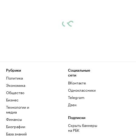
Рубрики
Социальные
сети
Политика
ВКонтакте
Экономика
Одноклассники
Общество
Telegram
Бизнес
Дзен
Технологии и
медиа
Финансы
Подписки
Скрыть баннеры
Биографии
на РБК
База знаний