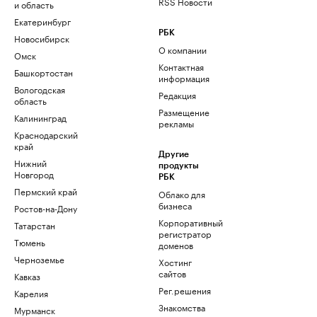
RSS Новости
и область
Екатеринбург
РБК
Новосибирск
О компании
Омск
Контактная
Башкортостан
информация
Вологодская
Редакция
область
Размещение
Калининград
рекламы
Краснодарский
край
Другие
Нижний
продукты
Новгород
РБК
Пермский край
Облако для
бизнеса
Ростов-на-Дону
Корпоративный
Татарстан
регистратор
Тюмень
доменов
Черноземье
Хостинг
сайтов
Кавказ
Рег.решения
Карелия
Знакомства
Мурманск