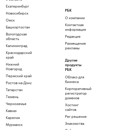
Екатеринбург
РБК
Новосибирск
О компании
Омск
Контактная
Башкортостан
информация
Вологодская
Редакция
область
Размещение
Калининград
рекламы
Краснодарский
край
Другие
Нижний
продукты
Новгород
РБК
Пермский край
Облако для
бизнеса
Ростов-на-Дону
Корпоративный
Татарстан
регистратор
Тюмень
доменов
Черноземье
Хостинг
сайтов
Кавказ
Рег.решения
Карелия
Знакомства
Мурманск
Сайт