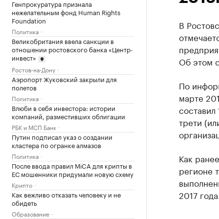
Генпрокуратура признала
нежелательным фонд Human Rights
Foundation
В Ростовс
Политика
отмечает
Великобритания ввела санкции в
предприя
отношении ростовского банка «Центр-
инвест»
Об этом с
Ростов-на-Дону
Аэропорт Жуковский закрыли для
По информ
полетов
марте 20
Политика
Влюби в себя инвестора: истории
составил 
компаний, разместивших облигации
трети (ил
РБК и МСП Банк
организац
Путин подписал указ о создании
кластера по огранке алмазов
Политика
Как ране
После ввода правил MiCA для крипты в
регионе 
ЕС мошенники придумали новую схему
выполненн
Крипто
2017 года
Как вежливо отказать человеку и не
обидеть
Образование