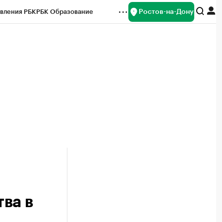
Ростов-на-Дону
вления РБК
РБК Образование
редитные рейтинги
Франшизы
Газета
ок наличной валюты
ва в