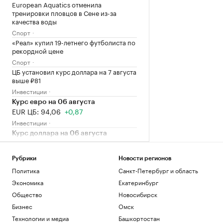
European Aquatics отменила
тренировки пловцов в Сене из-за
качества воды
Спорт
«Реал» купил 19-летнего футболиста по
рекордной цене
Спорт
ЦБ установил курс доллара на 7 августа
выше ₽81
Инвестиции
Курс евро на 06 августа
EUR ЦБ: 94,06
+0,87
Инвестиции
Курс доллара на 06 августа
USD ЦБ: 81,41
+0,48
Инвестиции
Рубрики
Новости регионов
В Москве на торги выставили палаты
Политика
Санкт-Петербург и область
допетровской эпохи дешевле трешки
Экономика
Екатеринбург
Недвижимость
Прокуратура Москвы выявила сотни
Общество
Новосибирск
нарушений при реализации
Бизнес
Омск
нацпроектов
Технологии и медиа
Башкортостан
Общество