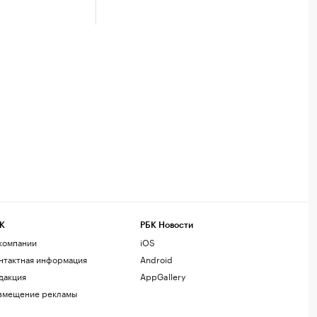
К
РБК Новости
компании
iOS
нтактная информация
Android
дакция
AppGallery
змещение рекламы