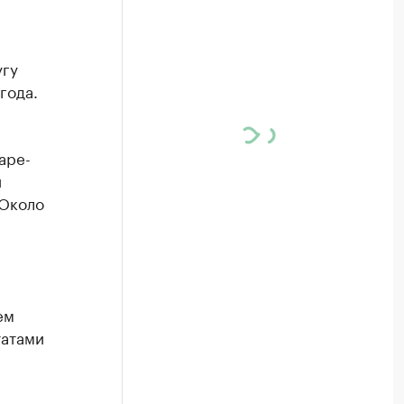
угу
года.
аре-
и
 Около
ем
татами