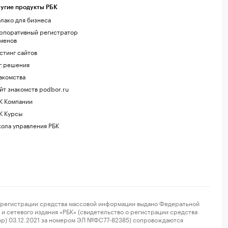
угие продукты РБК
лако для бизнеса
рпоративный регистратор
менов
стинг сайтов
г.решения
акомства
йт знакомств podbor.ru
К Компании
К Курсы
ола управления РБК
регистрации средства массовой информации выдано Федеральной
и сетевого издания «РБК» (свидетельство о регистрации средства
ор) 03.12.2021 за номером ЭЛ №ФС77-82385) сопровождаются