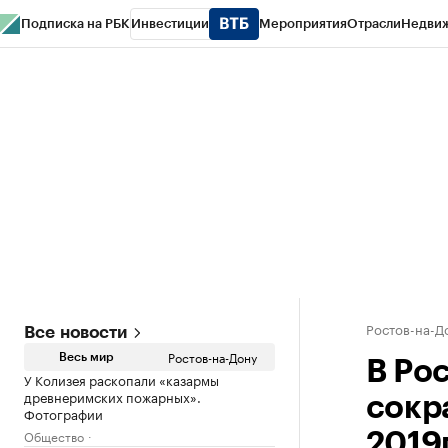
Подписка на РБК
Инвестиции
Мероприятия
Отрасли
Недви
РБК Курсы
РБК Life
Тренды
Визионеры
Национальные проекты
Горо
Спецпроекты СПб
Конференции СПб
Спецпроекты
Проверка конт
Ростов-на-Д
Все новости
Ростов-на-Дону
Весь мир
В Ро
У Колизея раскопали «казармы
древнеримских пожарных».
сокр
Фотографии
Общество
2019г