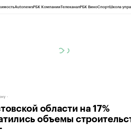
жимость
Autonews
РБК Компании
Телеканал
РБК Вино
Спорт
Школа упра
д
Стиль
Крипто
РБК Бизнес-среда
Дискуссионный клуб
Исследования
К
рагентов
Политика
Экономика
Бизнес
Технологии и медиа
Финансы
Рын
ону
стовской области на 17%
атились объемы строительст
.