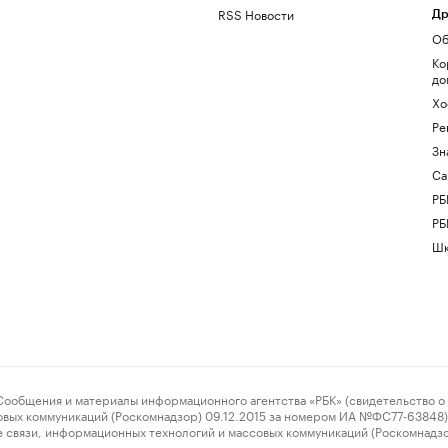
RSS Новости
Др
Об
Ко
до
Хо
Ре
Зн
Са
РБ
РБ
Шк
ения и материалы информационного агентства «РБК» (свидетельство о 
овых коммуникаций (Роскомнадзор) 09.12.2015 за номером ИА №ФС77-63848) 
 связи, информационных технологий и массовых коммуникаций (Роскомнадз