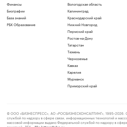
Финансы
Вологодская область
Что нового построят на Ходынском
поле
Биографии
Калининград
РБК и Stone
База знаний
Краснодарский край
Центробанк Азербайджана ответил на
РБК Образование
Нижний Новгород
остановку переводов «Золотой
Короны»
Пермский край
Финансы
Ростов-на-Дону
Премьер Грузии назвал саботажем
Татарстан
сообщения об угрозах российским
Тюмень
туристам
Черноземье
Политика
Путин запретил передавать акции
Кавказ
Шереметьево иностранным лицам
Карелия
Политика
Мурманск
Государство получит «золотую акцию»
при приватизации Шереметьево
Приморский край
Политика
Загрузить еще
© ООО «БИЗНЕСПРЕСС», АО «РОСБИЗНЕСКОНСАЛТИНГ», 1995–2026. Сообщ
службой по надзору в сфере связи, информационных технологий и масс
массовой информации выдано Федеральной службой по надзору в сфере
пометкой «РБК».
letters@rbc.ru