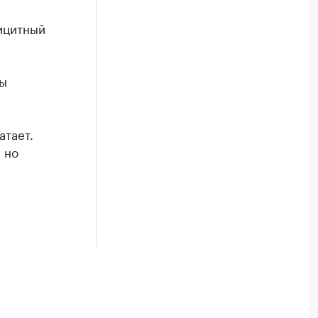
фицитный
мы
атает.
 но