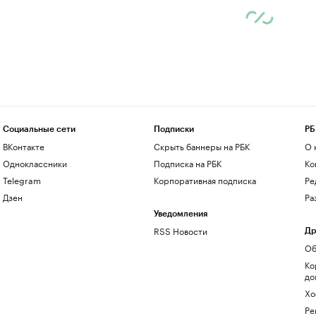
Социальные сети
Подписки
РБ
ВКонтакте
Скрыть баннеры на РБК
О 
Одноклассники
Подписка на РБК
Ко
Telegram
Корпоративная подписка
Ре
Дзен
Ра
Уведомления
RSS Новости
Др
Об
Ко
до
Хо
Ре