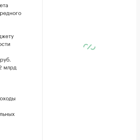
ета
ередного
джету
ости
руб.
2 млрд
доходы
льных