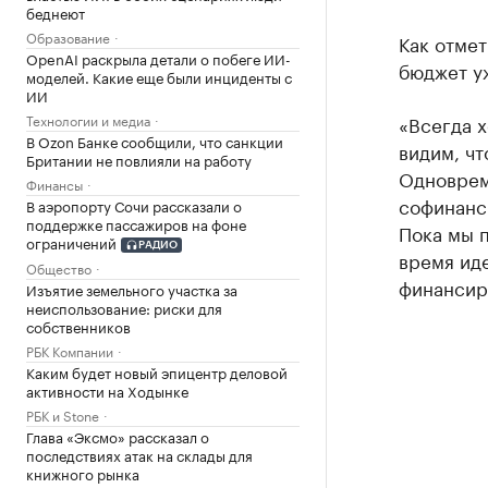
беднеют
Образование
Как отмет
OpenAI раскрыла детали о побеге ИИ-
бюджет уж
моделей. Какие еще были инциденты с
ИИ
Технологии и медиа
«Всегда 
В Ozon Банке сообщили, что санкции
видим, чт
Британии не повлияли на работу
Одноврем
Финансы
софинанси
В аэропорту Сочи рассказали о
поддержке пассажиров на фоне
Пока мы п
ограничений
РАДИО
время ид
Общество
финансир
Изъятие земельного участка за
неиспользование: риски для
собственников
РБК Компании
Каким будет новый эпицентр деловой
активности на Ходынке
РБК и Stone
Глава «Эксмо» рассказал о
последствиях атак на склады для
книжного рынка