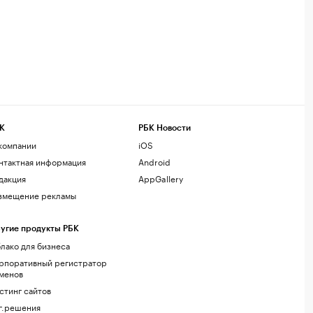
К
РБК Новости
компании
iOS
нтактная информация
Android
дакция
AppGallery
змещение рекламы
угие продукты РБК
лако для бизнеса
рпоративный регистратор
менов
стинг сайтов
г.решения