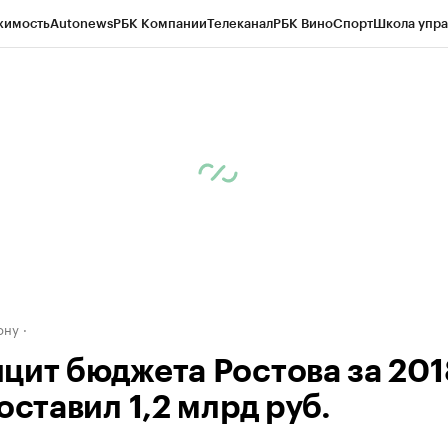
жимость
Autonews
РБК Компании
Телеканал
РБК Вино
Спорт
Школа упра
д
Стиль
Крипто
РБК Бизнес-среда
Дискуссионный клуб
Исследования
К
рагентов
Политика
Экономика
Бизнес
Технологии и медиа
Финансы
Рын
ону
цит бюджета Ростова за 201
оставил 1,2 млрд руб.