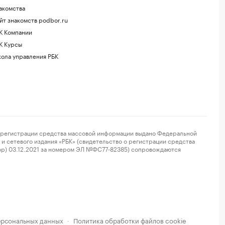
акомства
йт знакомств podbor.ru
К Компании
К Курсы
ола управления РБК
регистрации средства массовой информации выдано Федеральной
и сетевого издания «РБК» (свидетельство о регистрации средства
ор) 03.12.2021 за номером ЭЛ №ФС77-82385) сопровождаются
ерсональных данных
Политика обработки файлов cookie
·