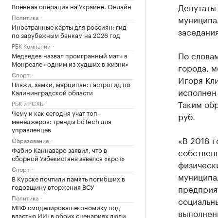
Депутаты
Военная операция на Украине. Онлайн
Политика
муниципал
Иностранные карты для россиян: гид
заседания
по зарубежным банкам на 2026 год
РБК Компании
По слова
Медведев назвал проигранный матч в
Монреале «одним из худших в жизни»
города, 
Спорт
Игоря Кл
Пляжи, замки, марципан: гастрогид по
исполнен 
Калининградской области
Таким обр
РБК и РСХБ
Чему и как сегодня учат топ-
руб.
менеджеров: тренды EdTech для
управленцев
«В 2018 г
Образование
Фабио Каннаваро заявил, что в
собственн
сборной Узбекистана завелся «крот»
физически
Спорт
муниципа
В Курске почтили память погибших в
годовщину вторжения ВСУ
предприят
Политика
социальны
МВФ смоделировал экономику под
выполнен
властью ИИ: в обоих сценариях люди