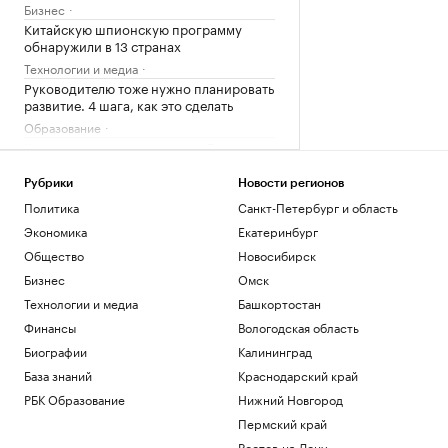
Бизнес
Китайскую шпионскую программу
обнаружили в 13 странах
Технологии и медиа
Руководителю тоже нужно планировать
развитие. 4 шага, как это сделать
Образование
Какие дивиденды выплатит «Яндекс» за
первое полугодие
Инвестиции
Рубрики
Новости регионов
«Спартак» купил косовского форварда
Политика
Санкт-Петербург и область
Даку вопреки протестам фанатов
Экономика
Екатеринбург
Спорт
Общество
Новосибирск
Почему трагедии не останавливают
Бизнес
Омск
альпинистов от похода в горы
Технологии и медиа
Башкортостан
Стиль
Финансы
Вологодская область
Загрузить еще
Биографии
Калининград
База знаний
Краснодарский край
РБК Образование
Нижний Новгород
Пермский край
Ростов-на-Дону