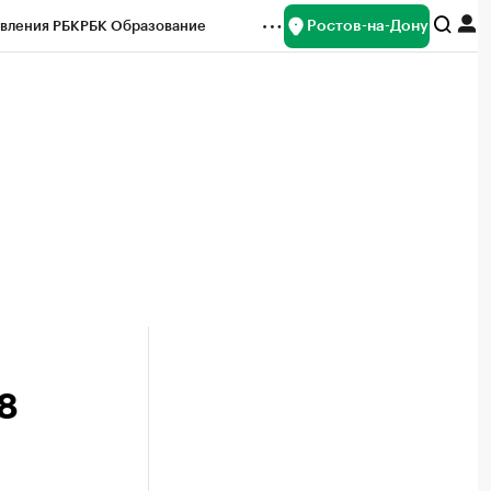
Ростов-на-Дону
вления РБК
РБК Образование
редитные рейтинги
Франшизы
Газета
ок наличной валюты
8