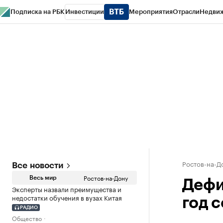
Подписка на РБК
Инвестиции
Мероприятия
Отрасли
Недви
РБК Курсы
РБК Life
Тренды
Визионеры
Национальные проекты
Горо
Спецпроекты СПб
Конференции СПб
Спецпроекты
Проверка конт
Ростов-на-Д
Все новости
Ростов-на-Дону
Весь мир
Дефи
Эксперты назвали преимущества и
недостатки обучения в вузах Китая
год с
РАДИО
Общество