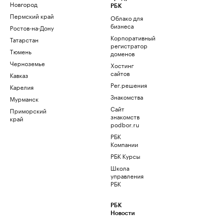
Новгород
РБК
Пермский край
Облако для
бизнеса
Ростов-на-Дону
Корпоративный
Татарстан
регистратор
Тюмень
доменов
Черноземье
Хостинг
сайтов
Кавказ
Рег.решения
Карелия
Знакомства
Мурманск
Сайт
Приморский
знакомств
край
podbor.ru
РБК
Компании
РБК Курсы
Школа
управления
РБК
РБК
Новости